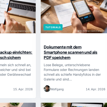
TUTORIALS
Dokumente mit dem
ackup einrichten:
Smartphone scannen und als
sch sichern
PDF speichern
ln sich schnell an,
Lose Belege, unterschriebene
peicher und sind bei
Formulare oder Rechnungen landen
 oder Gerätewechsel
schnell als schiefe Handyfotos in der
Galerie und sind…
15. Apr. 2026
Wolfgang
14. Apr. 2026