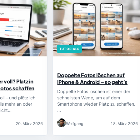
TUTORIALS
Doppelte Fotos löschen auf
 voll? Platz in
iPhone & Android – so geht’s
Fotos schaffen
Doppelte Fotos löschen ist einer der
ll – und plötzlich
schnellsten Wege, um auf dem
ls mehr an oder
Smartphone wieder Platz zu schaffen.
nicht…
…
20. März 2026
Wolfgang
18. März 2026