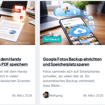
TUTORIALS
 dem Handy
Google Fotos Backup einrichten
s PDF speichern
und Speicherplatz sparen
en mit dem Handy
Fotos sammeln sich auf Smartphones
tzt in vielen
schneller, als vielen lieb ist. Ein
klassischen Scanner.
automatisches Backup verhindert,
dass Bilder…
08. März 2026
Wolfgang
06. März 2026