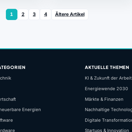
1
2
3
4
Ältere Artikel
ATEGORIEN
AKTUELLE THEMEN
chnik
KI & Zukunft der Arbeit
Energiewende 2030
rtschaft
Märkte & Finanzen
neuerbare Energien
Nachhaltige Technolo
ftware
Digitale Transformatio
rdware
Startups & Innovation