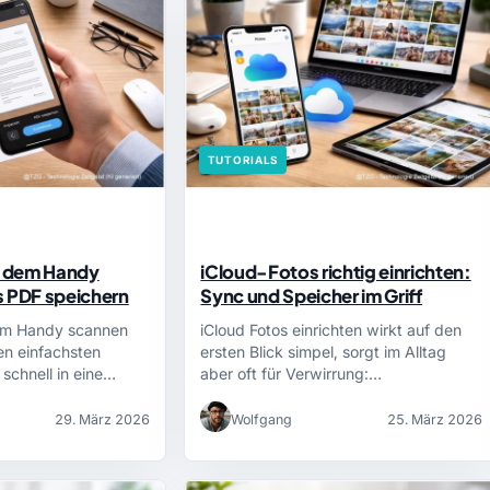
TUTORIALS
 dem Handy
iCloud-Fotos richtig einrichten:
s PDF speichern
Sync und Speicher im Griff
em Handy scannen
iCloud Fotos einrichten wirkt auf den
en einfachsten
ersten Blick simpel, sorgt im Alltag
schnell in eine…
aber oft für Verwirrung:…
29. März 2026
Wolfgang
25. März 2026