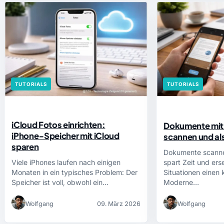
TUTORIALS
TUTORIALS
iCloud Fotos einrichten:
Dokumente mit
iPhone‑Speicher mit iCloud
scannen und al
sparen
Dokumente scann
Viele iPhones laufen nach einigen
spart Zeit und erse
Monaten in ein typisches Problem: Der
Situationen einen 
Speicher ist voll, obwohl ein…
Moderne…
Wolfgang
09. März 2026
Wolfgang