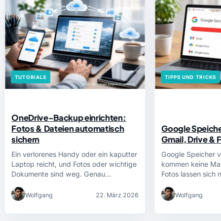
TUTORIALS
TIPPS UND TRICKS
OneDrive-Backup einrichten:
Fotos & Dateien automatisch
Google Speicher
sichern
Gmail, Drive & 
Ein verlorenes Handy oder ein kaputter
Google Speicher vo
Laptop reicht, und Fotos oder wichtige
kommen keine Mai
Dokumente sind weg. Genau…
Fotos lassen sich 
Wolfgang
22. März 2026
Wolfgang