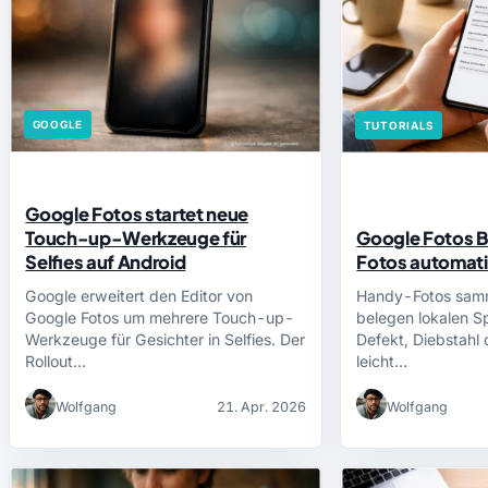
GOOGLE
TUTORIALS
Google Fotos startet neue
Touch-up-Werkzeuge für
Google Fotos B
Selfies auf Android
Fotos automati
Google erweitert den Editor von
Handy-Fotos samme
Google Fotos um mehrere Touch-up-
belegen lokalen S
Werkzeuge für Gesichter in Selfies. Der
Defekt, Diebstahl
Rollout…
leicht…
Wolfgang
21. Apr. 2026
Wolfgang