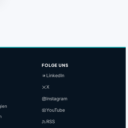
FOLGE UNS
LinkedIn
X
Instagram
gien
YouTube
n
RSS