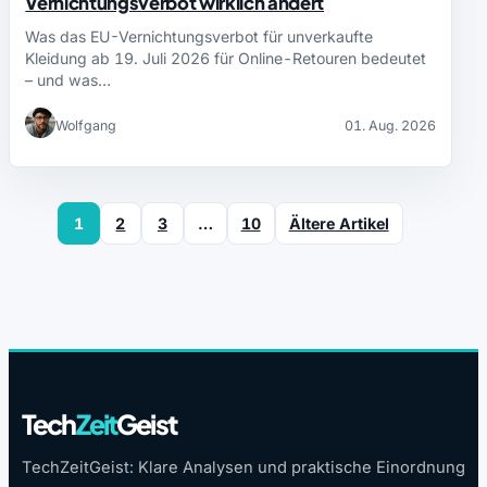
Vernichtungsverbot wirklich ändert
Was das EU-Vernichtungsverbot für unverkaufte
Kleidung ab 19. Juli 2026 für Online-Retouren bedeutet
– und was…
Wolfgang
01. Aug. 2026
1
2
3
…
10
Ältere Artikel
Tech
Zeit
Geist
TechZeitGeist: Klare Analysen und praktische Einordnung