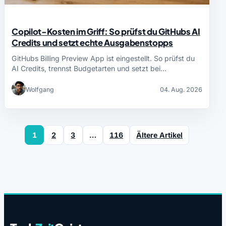
Copilot-Kosten im Griff: So prüfst du GitHubs AI
Credits und setzt echte Ausgabenstopps
GitHubs Billing Preview App ist eingestellt. So prüfst du
AI Credits, trennst Budgetarten und setzt bei…
Wolfgang
04. Aug. 2026
1
2
3
…
116
Ältere Artikel