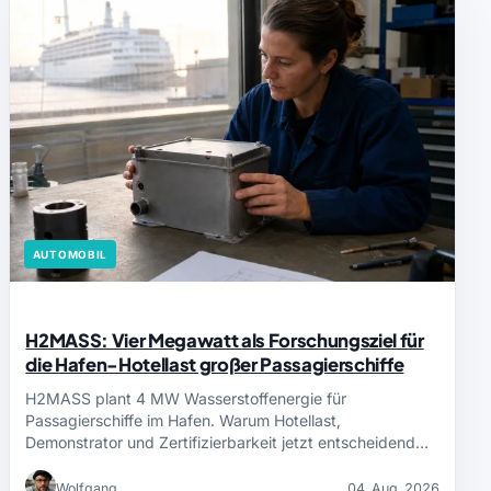
AUTOMOBIL
H2MASS: Vier Megawatt als Forschungsziel für
die Hafen-Hotellast großer Passagierschiffe
H2MASS plant 4 MW Wasserstoffenergie für
Passagierschiffe im Hafen. Warum Hotellast,
Demonstrator und Zertifizierbarkeit jetzt entscheidend…
Wolfgang
04. Aug. 2026