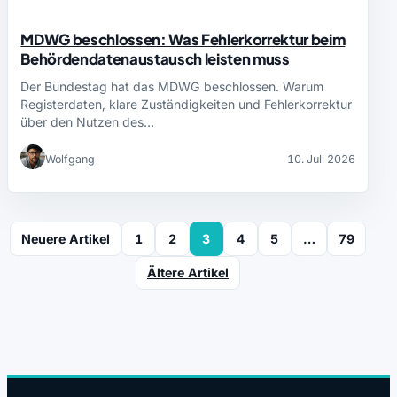
MDWG beschlossen: Was Fehlerkorrektur beim
Behördendatenaustausch leisten muss
Der Bundestag hat das MDWG beschlossen. Warum
Registerdaten, klare Zuständigkeiten und Fehlerkorrektur
über den Nutzen des…
Wolfgang
10. Juli 2026
Neuere Artikel
1
2
3
4
5
…
79
Ältere Artikel