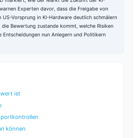
D markiert, wie der Markt die Zukunft der KI-
g warnen Experten davor, dass die Freigabe von
n US-Vorsprung in KI-Hardware deutlich schmälern
um die Bewertung zustande kommt, welche Risiken
 Entscheidungen nun Anlegern und Politikern
wert ist
o
xportkontrollen
tun können