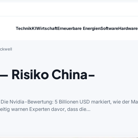
Technik
KI
Wirtschaft
Erneuerbare Energien
Software
Hardware
ackwell
 — Risiko China-
g Die Nvidia-Bewertung: 5 Billionen USD markiert, wie der Ma
hzeitig warnen Experten davor, dass die…