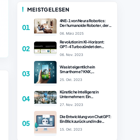
MEISTGELESEN
4NE-1 von Neura Robotics:
Der humanoide Roboter, der
01
2025 Ihren Haushalt
06. März 2025
revolutionieren könnte
Revolution im KI-Horizont:
GPT-4 Turbo zündet den
02
Turboantrieb für Innovationen
06. Nov. 2023
– ChatGPT Revolution!
Was ist eigentlich ein
Smarthome? KNX,
03
Homematic IP und Zigbee im
25. Okt. 2023
Vergleich
Künstliche Intelligenz in
Unternehmen: Ein
04
wachsender Trend
27. Nov. 2023
Die Entwicklung von ChatGPT:
Ein Blick zurück und in die
05
Zukunft (Teil 1)
15. Okt. 2023