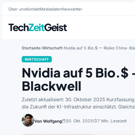
Über uns
Kontakt
Mediadaten
Newsletter
Tech
Zeit
Geist
Startseite
Wirtschaft
Nvidia auf 5 Bio.$ — Risiko China-Bl
WIRTSCHAFT
Nvidia auf 5 Bio.$
Blackwell
Zuletzt aktualisiert: 30. Oktober 2025 Kurzfassun
die Zukunft der KI-Infrastruktur einschätzt. Gleic
30. Okt. 2025
7 Min. Lesezeit
Von Wolfgang