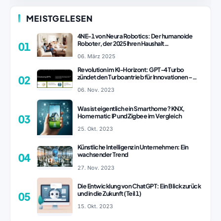
MEISTGELESEN
4NE-1 von Neura Robotics: Der humanoide
Roboter, der 2025 Ihren Haushalt
01
revolutionieren könnte
06. März 2025
Revolution im KI-Horizont: GPT-4 Turbo
zündet den Turboantrieb für Innovationen –
02
ChatGPT Revolution!
06. Nov. 2023
Was ist eigentlich ein Smarthome? KNX,
Homematic IP und Zigbee im Vergleich
03
25. Okt. 2023
Künstliche Intelligenz in Unternehmen: Ein
wachsender Trend
04
27. Nov. 2023
Die Entwicklung von ChatGPT: Ein Blick zurück
und in die Zukunft (Teil 1)
05
15. Okt. 2023