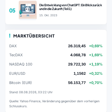
Die Entwicklung von ChatGPT: Ein Blick zurück
und in die Zukunft (Teil 1)
05
15. Okt. 2023
MARKTÜBERSICHT
DAX
26.319,45
+0,69%
TecDAX
4.068,78
+1,69%
NASDAQ 100
29.722,30
+1,19%
EUR/USD
1,1562
+0,32%
Bitcoin (EUR)
56.153,77
+0,70%
Stand: 08.08.2026, 03:22 Uhr
Quelle: Yahoo Finance, Veränderung gegenüber dem vorherigen
Schlusskurs.