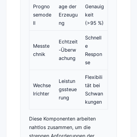
Progno
age der
Genauig
semode
Erzeugu
keit
ll
ng
(>95 %)
Schnell
Echtzeit
Messte
e
-Überw
chnik
Respon
achung
se
Flexibili
Leistun
Wechse
tät bei
gssteue
lrichter
Schwan
rung
kungen
Diese Komponenten arbeiten
nahtlos zusammen, um die
strengen Anforderungen der