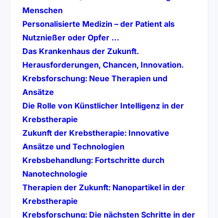
(öffnet in neuem Tab)
Menschen
Personalisierte Medizin – der Patient als
(öffnet in neuem Tab)
Nutznießer oder Opfer …
Das Krankenhaus der Zukunft.
(öffnet 
Herausforderungen, Chancen, Innovation.
Krebsforschung: Neue Therapien und
(öffnet in neuem Tab)
Ansätze
Die Rolle von Künstlicher Intelligenz in der
(öffnet in neuem Tab)
Krebstherapie
Zukunft der Krebstherapie: Innovative
(öffnet in neuem Tab)
Ansätze und Technologien
Krebsbehandlung: Fortschritte durch
(öffnet in neuem Tab)
Nanotechnologie
Therapien der Zukunft: Nanopartikel in der
(öffnet in neuem Tab)
Krebstherapie
Krebsforschung: Die nächsten Schritte in der