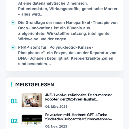
AI eine datenanalytische Dimension:
Patientendaten, Wirkungsprofile, genetische Marker
– alles wird…
Die Grundlage der neuen Nanopartikel-Therapie von
Onco-Innovations ist ein Bündnis aus
zielgerichteter Wirkstofffreisetzung, intelligenter
Wirkweise und der engen…
PNKP steht für „Polynukleotid-Kinase-
Phosphatase“, ein Enzym, das an der Reparatur von
DNA-Schäden beteiligt ist. Krebserkrankte Zellen
sind besonders…
MEISTGELESEN
4NE-1 von Neura Robotics: Der humanoide
Roboter, der 2025 Ihren Haushalt
01
revolutionieren könnte
06. März 2025
Revolution im KI-Horizont: GPT-4 Turbo
zündet den Turboantrieb für Innovationen –
02
ChatGPT Revolution!
06. Nov. 2023