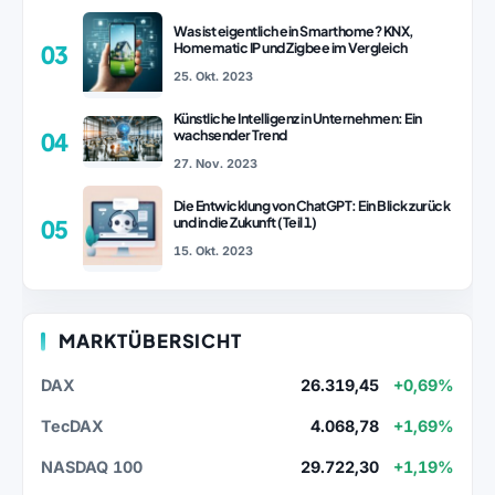
Was ist eigentlich ein Smarthome? KNX,
Homematic IP und Zigbee im Vergleich
03
25. Okt. 2023
Künstliche Intelligenz in Unternehmen: Ein
wachsender Trend
04
27. Nov. 2023
Die Entwicklung von ChatGPT: Ein Blick zurück
und in die Zukunft (Teil 1)
05
15. Okt. 2023
MARKTÜBERSICHT
DAX
26.319,45
+0,69%
TecDAX
4.068,78
+1,69%
NASDAQ 100
29.722,30
+1,19%