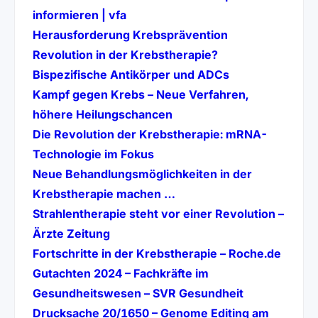
(öffnet in neuem Tab)
informieren | vfa
(öffnet in neue
Herausforderung Krebsprävention
Revolution in der Krebstherapie?
(öffnet in neue
Bispezifische Antikörper und ADCs
Kampf gegen Krebs – Neue Verfahren,
(öffnet in neuem Tab)
höhere Heilungschancen
Die Revolution der Krebstherapie: mRNA-
(öffnet in neuem Tab)
Technologie im Fokus
Neue Behandlungsmöglichkeiten in der
(öffnet in neuem Tab)
Krebstherapie machen …
Strahlentherapie steht vor einer Revolution –
(öffnet in neuem Tab)
Ärzte Zeitung
(öffne
Fortschritte in der Krebstherapie – Roche.de
Gutachten 2024 – Fachkräfte im
(öffnet in ne
Gesundheitswesen – SVR Gesundheit
Drucksache 20/1650 – Genome Editing am