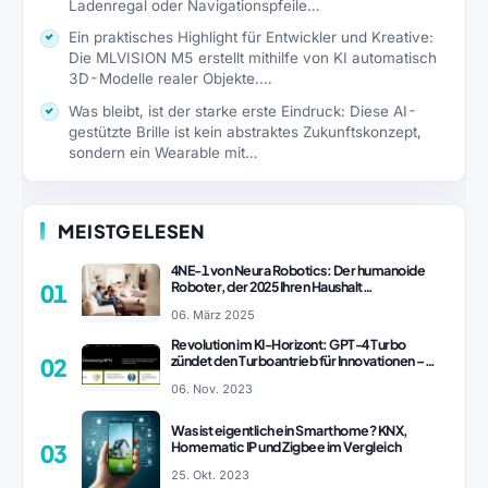
Ladenregal oder Navigationspfeile…
Ein praktisches Highlight für Entwickler und Kreative:
Die MLVISION M5 erstellt mithilfe von KI automatisch
3D-Modelle realer Objekte.…
Was bleibt, ist der starke erste Eindruck: Diese AI-
gestützte Brille ist kein abstraktes Zukunftskonzept,
sondern ein Wearable mit…
MEISTGELESEN
4NE-1 von Neura Robotics: Der humanoide
Roboter, der 2025 Ihren Haushalt
01
revolutionieren könnte
06. März 2025
Revolution im KI-Horizont: GPT-4 Turbo
zündet den Turboantrieb für Innovationen –
02
ChatGPT Revolution!
06. Nov. 2023
Was ist eigentlich ein Smarthome? KNX,
Homematic IP und Zigbee im Vergleich
03
25. Okt. 2023