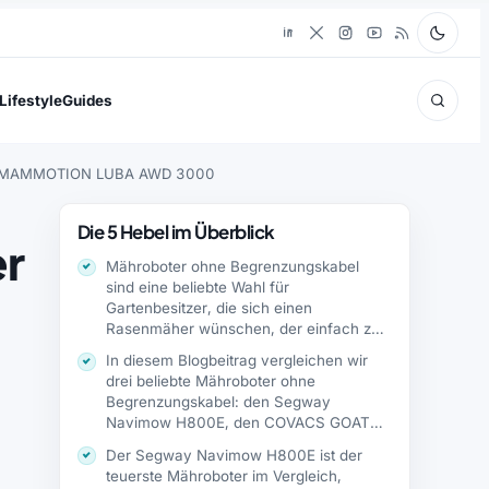
Lifestyle
Guides
G1, MAMMOTION LUBA AWD 3000
Die 5 Hebel im Überblick
er
Mähroboter ohne Begrenzungskabel
sind eine beliebte Wahl für
Gartenbesitzer, die sich einen
Rasenmäher wünschen, der einfach zu
installieren…
In diesem Blogbeitrag vergleichen wir
drei beliebte Mähroboter ohne
Begrenzungskabel: den Segway
Navimow H800E, den COVACS GOAT
G1…
Der Segway Navimow H800E ist der
teuerste Mähroboter im Vergleich,