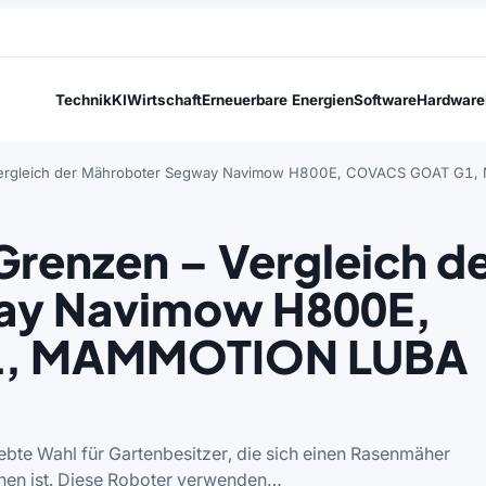
Technik
KI
Wirtschaft
Erneuerbare Energien
Software
Hardware
 Vergleich der Mähroboter Segway Navimow H800E, COVACS GOAT 
renzen – Vergleich d
ay Navimow H800E,
1, MAMMOTION LUBA
bte Wahl für Gartenbesitzer, die sich einen Rasenmäher
enen ist. Diese Roboter verwenden…