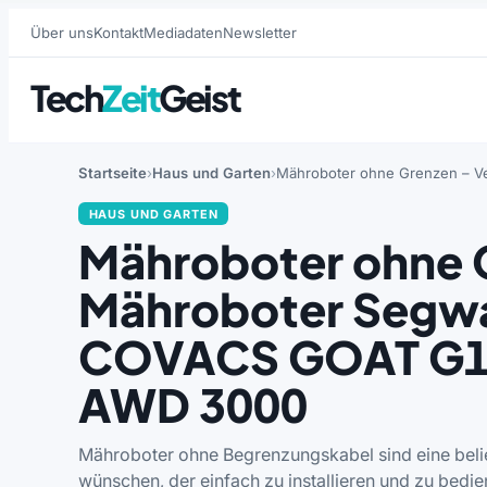
Über uns
Kontakt
Mediadaten
Newsletter
Tech
Zeit
Geist
Startseite
Haus und Garten
Mähroboter ohne Grenzen –
HAUS UND GARTEN
Mähroboter ohne G
Mähroboter Segw
COVACS GOAT G
AWD 3000
Mähroboter ohne Begrenzungskabel sind eine belie
wünschen, der einfach zu installieren und zu bedi