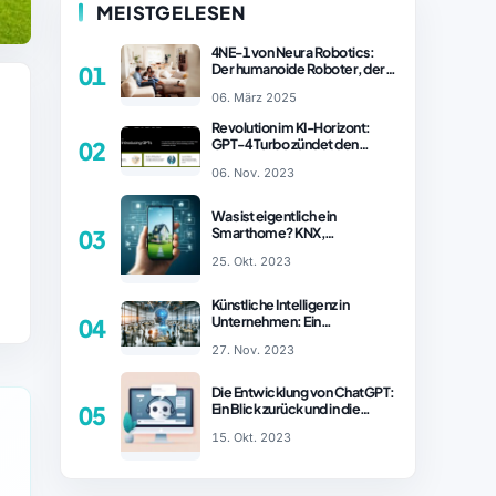
MEISTGELESEN
4NE-1 von Neura Robotics:
Der humanoide Roboter, der
01
2025 Ihren Haushalt
06. März 2025
revolutionieren könnte
Revolution im KI-Horizont:
GPT-4 Turbo zündet den
02
Turboantrieb für Innovationen
06. Nov. 2023
– ChatGPT Revolution!
Was ist eigentlich ein
Smarthome? KNX,
03
Homematic IP und Zigbee im
25. Okt. 2023
Vergleich
Künstliche Intelligenz in
Unternehmen: Ein
04
wachsender Trend
27. Nov. 2023
Die Entwicklung von ChatGPT:
Ein Blick zurück und in die
05
Zukunft (Teil 1)
15. Okt. 2023