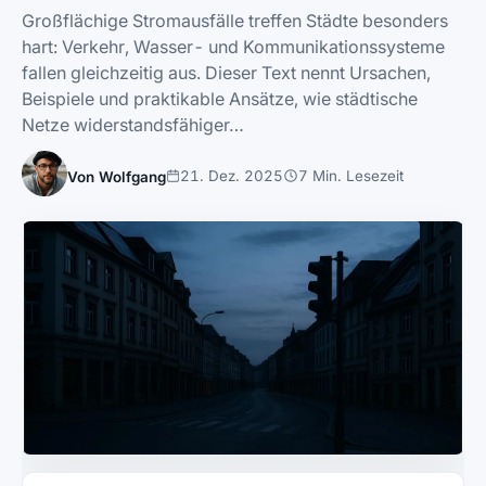
Großflächige Stromausfälle treffen Städte besonders
hart: Verkehr, Wasser- und Kommunikationssysteme
fallen gleichzeitig aus. Dieser Text nennt Ursachen,
Beispiele und praktikable Ansätze, wie städtische
Netze widerstandsfähiger…
21. Dez. 2025
7 Min. Lesezeit
Von Wolfgang