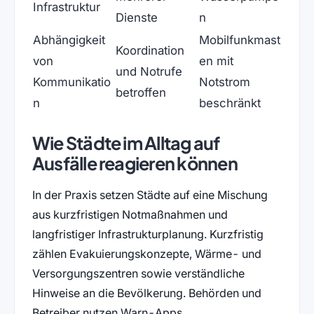
Infrastruktur
Dienste
n
Abhängigkeit
Mobilfunkmast
Koordination
von
en mit
und Notrufe
Kommunikatio
Notstrom
betroffen
n
beschränkt
Wie Städte im Alltag auf
Ausfälle reagieren können
In der Praxis setzen Städte auf eine Mischung
aus kurzfristigen Notmaßnahmen und
langfristiger Infrastrukturplanung. Kurzfristig
zählen Evakuierungskonzepte, Wärme- und
Versorgungszentren sowie verständliche
Hinweise an die Bevölkerung. Behörden und
Betreiber nutzen Warn-Apps,