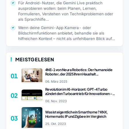
Für Android-Nutzer, die Gemini Live praktisch
ausprobieren wollen: beim Planen, Lernen,
Formulieren, Verstehen von Technikproblemen oder
als Sprachhilfe…
Wenn deine Gemini-App Kamera- oder
Bildschirmfunktionen anbietet, behandle sie als
hilfreichen Kontext – nicht als unfehlbaren Blick auf…
MEISTGELESEN
4NE-1 von Neura Robotics: Der humanoide
Roboter, der 2025 Ihren Haushalt
01
revolutionieren könnte
06. März 2025
Revolution im KI-Horizont: GPT-4 Turbo
zündet den Turboantrieb für Innovationen –
02
ChatGPT Revolution!
06. Nov. 2023
Was ist eigentlich ein Smarthome? KNX,
Homematic IP und Zigbee im Vergleich
03
25. Okt. 2023