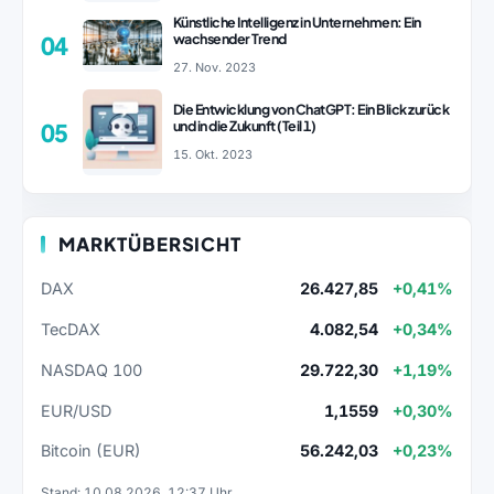
Künstliche Intelligenz in Unternehmen: Ein
wachsender Trend
04
27. Nov. 2023
Die Entwicklung von ChatGPT: Ein Blick zurück
und in die Zukunft (Teil 1)
05
15. Okt. 2023
MARKTÜBERSICHT
DAX
26.427,85
+0,41%
TecDAX
4.082,54
+0,34%
NASDAQ 100
29.722,30
+1,19%
EUR/USD
1,1559
+0,30%
Bitcoin (EUR)
56.242,03
+0,23%
Stand: 10.08.2026, 12:37 Uhr