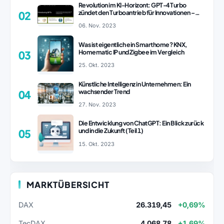
Revolution im KI-Horizont: GPT-4 Turbo
zündet den Turboantrieb für Innovationen –
02
ChatGPT Revolution!
06. Nov. 2023
Was ist eigentlich ein Smarthome? KNX,
Homematic IP und Zigbee im Vergleich
03
25. Okt. 2023
Künstliche Intelligenz in Unternehmen: Ein
wachsender Trend
04
27. Nov. 2023
Die Entwicklung von ChatGPT: Ein Blick zurück
und in die Zukunft (Teil 1)
05
15. Okt. 2023
MARKTÜBERSICHT
DAX
26.319,45
+0,69%
TecDAX
4.068,78
+1,69%