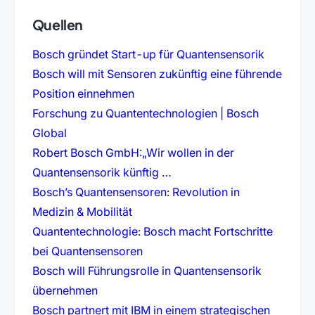
Quellen
(öffnet i
Bosch gründet Start-up für Quantensensorik
Bosch will mit Sensoren zukünftig eine führende
(öffnet in neuem Tab)
Position einnehmen
Forschung zu Quantentechnologien | Bosch
(öffnet in neuem Tab)
Global
Robert Bosch GmbH:„Wir wollen in der
(öffnet in neuem Tab)
Quantensensorik künftig …
Bosch’s Quantensensoren: Revolution in
(öffnet in neuem Tab)
Medizin & Mobilität
Quantentechnologie: Bosch macht Fortschritte
(öffnet in neuem Tab)
bei Quantensensoren
Bosch will Führungsrolle in Quantensensorik
(öffnet in neuem Tab)
übernehmen
Bosch partnert mit IBM in einem strategischen