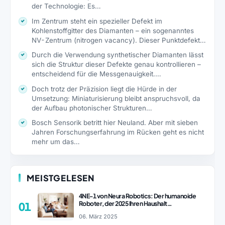
der Technologie: Es…
Im Zentrum steht ein spezieller Defekt im
Kohlenstoffgitter des Diamanten – ein sogenanntes
NV-Zentrum (nitrogen vacancy). Dieser Punktdefekt…
Durch die Verwendung synthetischer Diamanten lässt
sich die Struktur dieser Defekte genau kontrollieren –
entscheidend für die Messgenauigkeit.…
Doch trotz der Präzision liegt die Hürde in der
Umsetzung: Miniaturisierung bleibt anspruchsvoll, da
der Aufbau photonischer Strukturen…
Bosch Sensorik betritt hier Neuland. Aber mit sieben
Jahren Forschungserfahrung im Rücken geht es nicht
mehr um das…
MEISTGELESEN
4NE-1 von Neura Robotics: Der humanoide
Roboter, der 2025 Ihren Haushalt
01
revolutionieren könnte
06. März 2025