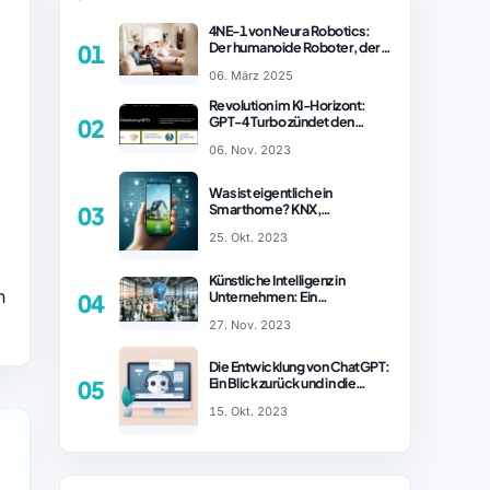
4NE-1 von Neura Robotics:
Der humanoide Roboter, der
01
2025 Ihren Haushalt
06. März 2025
revolutionieren könnte
Revolution im KI-Horizont:
GPT-4 Turbo zündet den
02
Turboantrieb für Innovationen
06. Nov. 2023
– ChatGPT Revolution!
Was ist eigentlich ein
Smarthome? KNX,
03
Homematic IP und Zigbee im
25. Okt. 2023
Vergleich
Künstliche Intelligenz in
n
Unternehmen: Ein
04
wachsender Trend
27. Nov. 2023
Die Entwicklung von ChatGPT:
Ein Blick zurück und in die
05
Zukunft (Teil 1)
15. Okt. 2023