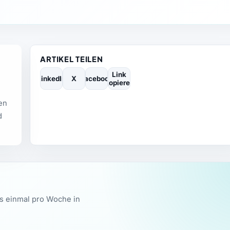
ARTIKEL TEILEN
Link
LinkedIn
X
Facebook
kopieren
ren
d
ws einmal pro Woche in