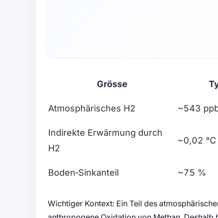
Grösse
T
Atmosphärisches H2
~543 ppb
Indirekte Erwärmung durch
~0,02 °C
H2
Boden‑Sinkanteil
~75 %
Wichtiger Kontext: Ein Teil des atmosphärische
anthropogene Oxidation von Methan. Deshalb 