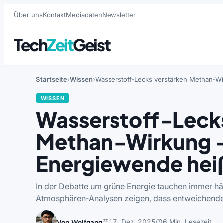
Über uns
Kontakt
Mediadaten
Newsletter
Tech
Zeit
Geist
Startseite
Wissen
Wasserstoff‑Lecks verstärken Methan‑Wi
WISSEN
Wasserstoff‑Lecks
Methan‑Wirkung – 
Energiewende hei
In der Debatte um grüne Energie tauchen immer hä
Atmosphären‑Analysen zeigen, dass entweichender
17. Dez. 2025
6 Min. Lesezeit
Von Wolfgang