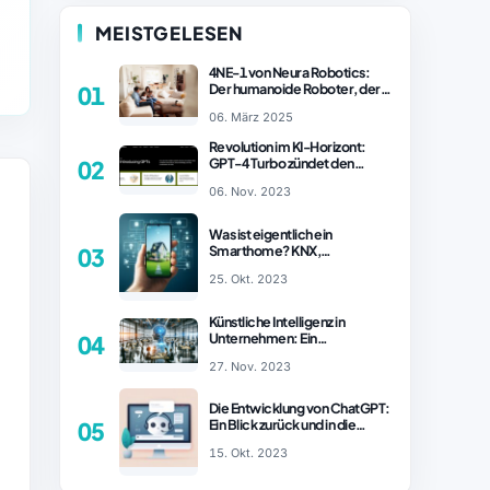
MEISTGELESEN
4NE-1 von Neura Robotics:
Der humanoide Roboter, der
01
2025 Ihren Haushalt
06. März 2025
revolutionieren könnte
Revolution im KI-Horizont:
GPT-4 Turbo zündet den
02
Turboantrieb für Innovationen
06. Nov. 2023
– ChatGPT Revolution!
Was ist eigentlich ein
Smarthome? KNX,
03
Homematic IP und Zigbee im
25. Okt. 2023
Vergleich
Künstliche Intelligenz in
Unternehmen: Ein
04
wachsender Trend
27. Nov. 2023
Die Entwicklung von ChatGPT:
Ein Blick zurück und in die
05
Zukunft (Teil 1)
15. Okt. 2023