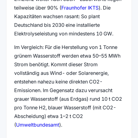
(öffnet in neuem 
teilweise über 90% (
Fraunhofer IKTS
). Die
Kapazitäten wachsen rasant: So plant
Deutschland bis 2030 eine installierte
Elektrolyseleistung von mindestens 10 GW.
Im Vergleich: Für die Herstellung von 1 Tonne
grünem Wasserstoff werden etwa 50–55 MWh
Strom benötigt. Kommt dieser Strom
vollständig aus Wind- oder Solarenergie,
entstehen nahezu keine direkten CO2-
Emissionen. Im Gegensatz dazu verursacht
grauer Wasserstoff (aus Erdgas) rund 10 t CO2
pro Tonne H2, blauer Wasserstoff (mit CO2-
Abscheidung) etwa 1–2 t CO2
(öffnet in neuem Tab)
(
Umweltbundesamt
).