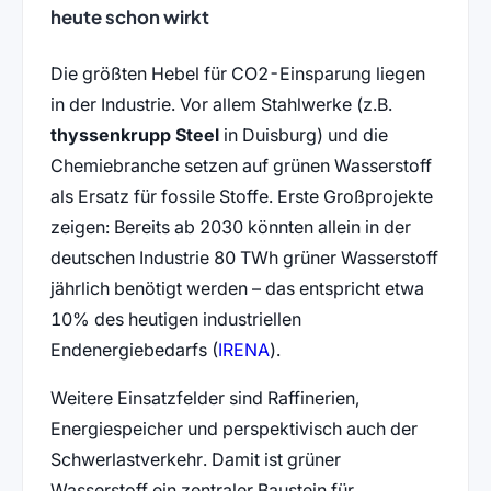
heute schon wirkt
Die größten Hebel für CO2-Einsparung liegen
in der Industrie. Vor allem Stahlwerke (z.B.
thyssenkrupp Steel
in Duisburg) und die
Chemiebranche setzen auf grünen Wasserstoff
als Ersatz für fossile Stoffe. Erste Großprojekte
zeigen: Bereits ab 2030 könnten allein in der
deutschen Industrie 80 TWh grüner Wasserstoff
jährlich benötigt werden – das entspricht etwa
10% des heutigen industriellen
(öffnet in neuem Tab)
Endenergiebedarfs (
IRENA
).
Weitere Einsatzfelder sind Raffinerien,
Energiespeicher und perspektivisch auch der
Schwerlastverkehr. Damit ist grüner
Wasserstoff ein zentraler Baustein für