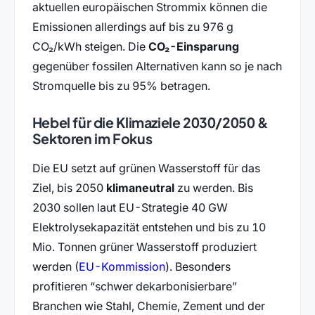
aktuellen europäischen Strommix können die
Emissionen allerdings auf bis zu 976 g
CO₂/kWh steigen. Die
CO₂-Einsparung
gegenüber fossilen Alternativen kann so je nach
Stromquelle bis zu 95% betragen.
Hebel für die Klimaziele 2030/2050 &
Sektoren im Fokus
Die EU setzt auf grünen Wasserstoff für das
Ziel, bis 2050
klimaneutral
zu werden. Bis
2030 sollen laut EU-Strategie 40 GW
Elektrolysekapazität entstehen und bis zu 10
Mio. Tonnen grüner Wasserstoff produziert
(öffnet in neuem Tab)
werden (
EU-Kommission
). Besonders
profitieren “schwer dekarbonisierbare”
Branchen wie Stahl, Chemie, Zement und der