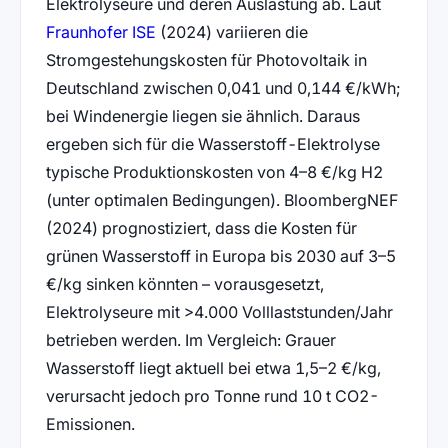
Elektrolyseure und deren Auslastung ab. Laut
(öffnet in neuem Tab)
Fraunhofer ISE
(2024) variieren die
Stromgestehungskosten für Photovoltaik in
Deutschland zwischen 0,041 und 0,144 €/kWh;
bei Windenergie liegen sie ähnlich. Daraus
ergeben sich für die Wasserstoff-Elektrolyse
typische Produktionskosten von 4–8 €/kg H2
(unter optimalen Bedingungen). BloombergNEF
(2024) prognostiziert, dass die Kosten für
grünen Wasserstoff in Europa bis 2030 auf 3–5
€/kg sinken könnten – vorausgesetzt,
Elektrolyseure mit >4.000 Volllaststunden/Jahr
betrieben werden. Im Vergleich: Grauer
Wasserstoff liegt aktuell bei etwa 1,5–2 €/kg,
verursacht jedoch pro Tonne rund 10 t CO2-
Emissionen.