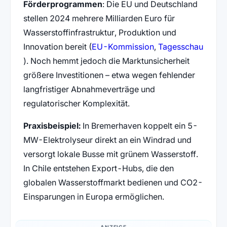
Förderprogrammen
: Die EU und Deutschland
stellen 2024 mehrere Milliarden Euro für
Wasserstoffinfrastruktur, Produktion und
(öffnet in neuem Ta
Innovation bereit (
EU-Kommission
,
Tagesschau
(öffnet in neuem Tab)
). Noch hemmt jedoch die Marktunsicherheit
größere Investitionen – etwa wegen fehlender
langfristiger Abnahmeverträge und
regulatorischer Komplexität.
Praxisbeispiel:
In Bremerhaven koppelt ein 5-
MW-Elektrolyseur direkt an ein Windrad und
versorgt lokale Busse mit grünem Wasserstoff.
In Chile entstehen Export-Hubs, die den
globalen Wasserstoffmarkt bedienen und CO2-
Einsparungen in Europa ermöglichen.
ANZEIGE