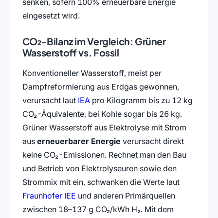
senken, sofern 100% erneuerbare Energie
eingesetzt wird.
CO₂-Bilanz im Vergleich: Grüner
Wasserstoff vs. Fossil
Konventioneller Wasserstoff, meist per
Dampfreformierung aus Erdgas gewonnen,
(öffnet in neuem Tab)
verursacht laut
IEA
pro Kilogramm bis zu 12 kg
CO₂-Äquivalente, bei Kohle sogar bis 26 kg.
Grüner Wasserstoff aus Elektrolyse mit Strom
aus
erneuerbarer Energie
verursacht direkt
keine CO₂-Emissionen. Rechnet man den Bau
und Betrieb von Elektrolyseuren sowie den
Strommix mit ein, schwanken die Werte laut
(öffnet in neuem Tab)
Fraunhofer IEE
und anderen Primärquellen
zwischen 18–137 g CO₂/kWh H₂. Mit dem