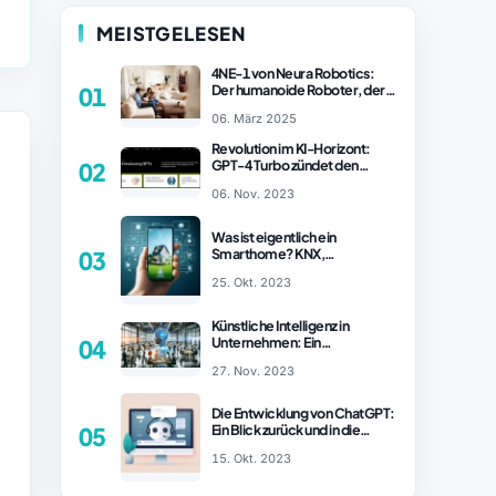
MEISTGELESEN
4NE-1 von Neura Robotics:
Der humanoide Roboter, der
01
2025 Ihren Haushalt
06. März 2025
revolutionieren könnte
Revolution im KI-Horizont:
GPT-4 Turbo zündet den
02
Turboantrieb für Innovationen
06. Nov. 2023
– ChatGPT Revolution!
Was ist eigentlich ein
Smarthome? KNX,
03
Homematic IP und Zigbee im
25. Okt. 2023
Vergleich
Künstliche Intelligenz in
Unternehmen: Ein
04
wachsender Trend
27. Nov. 2023
Die Entwicklung von ChatGPT:
Ein Blick zurück und in die
05
Zukunft (Teil 1)
15. Okt. 2023