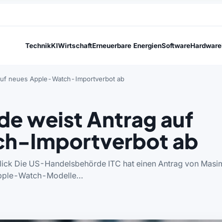
Technik
KI
Wirtschaft
Erneuerbare Energien
Software
Hardware
uf neues Apple-Watch-Importverbot ab
e weist Antrag auf
ch-Importverbot ab
n Blick Die US-Handelsbehörde ITC hat einen Antrag von Mas
 Apple-Watch-Modelle…