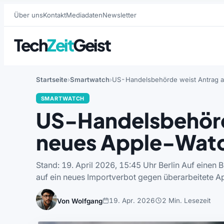
Über uns
Kontakt
Mediadaten
Newsletter
Tech
Zeit
Geist
Startseite
Smartwatch
US-Handelsbehörde weist Antrag a
SMARTWATCH
US-Handelsbehörd
neues Apple-Wat
Stand: 19. April 2026, 15:45 Uhr Berlin Auf eine
auf ein neues Importverbot gegen überarbeitete
19. Apr. 2026
2 Min. Lesezeit
Von Wolfgang