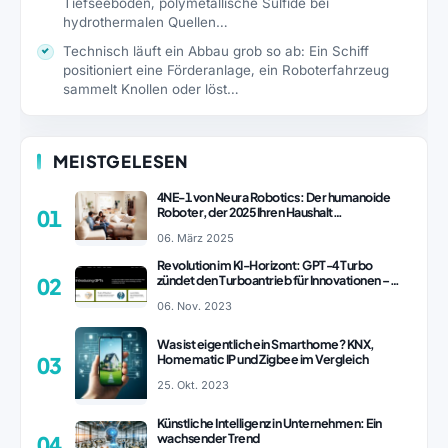
Tiefseeboden, polymetallische Sulfide bei
hydrothermalen Quellen…
Technisch läuft ein Abbau grob so ab: Ein Schiff
positioniert eine Förderanlage, ein Roboterfahrzeug
sammelt Knollen oder löst…
MEISTGELESEN
4NE-1 von Neura Robotics: Der humanoide
Roboter, der 2025 Ihren Haushalt
01
revolutionieren könnte
06. März 2025
Revolution im KI-Horizont: GPT-4 Turbo
zündet den Turboantrieb für Innovationen –
02
ChatGPT Revolution!
06. Nov. 2023
Was ist eigentlich ein Smarthome? KNX,
Homematic IP und Zigbee im Vergleich
03
25. Okt. 2023
Künstliche Intelligenz in Unternehmen: Ein
wachsender Trend
04