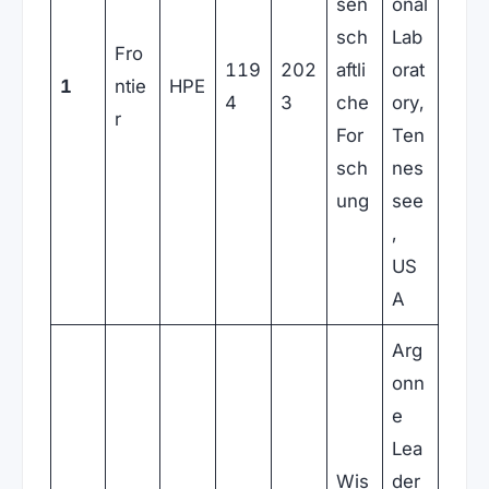
sen
onal
sch
Lab
Fro
119
202
aftli
orat
1
ntie
HPE
4
3
che
ory,
r
For
Ten
sch
nes
ung
see
,
US
A
Arg
onn
e
Lea
Wis
der