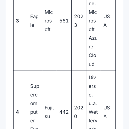
ne,
Mic
Mic
Eag
202
US
3
ros
561
ros
le
3
A
oft
oft
Azu
re
Clo
ud
Div
Sup
ers
erc
e,
om
u.a.
Fujit
202
US
4
put
442
Wet
su
0
A
er
terv