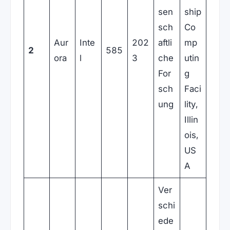
sen
ship
sch
Co
Aur
Inte
202
aftli
mp
2
585
ora
l
3
che
utin
For
g
sch
Faci
ung
lity,
Illin
ois,
US
A
Ver
schi
ede