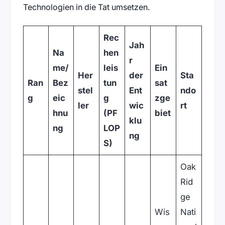
Technologien in die Tat umsetzen.
Rec
Jah
Na
hen
r
me/
leis
Ein
Her
der
Sta
Ran
Bez
tun
sat
stel
Ent
ndo
g
eic
g
zge
ler
wic
rt
hnu
(PF
biet
klu
ng
LOP
ng
S)
Oak
Rid
ge
Wis
Nati