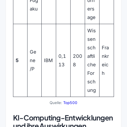
Fug
orh
aku
ers
age
Wis
sen
sch
Fra
Ge
0,1
200
aftli
nkr
5
ne
IBM
13
8
che
eic
/P
For
h
sch
ung
(öffnet in neuem Tab)
Quelle:
Top500
KI-Computing-Entwicklungen
und ihre Auswirkungen