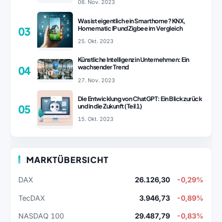
06. Nov. 2023
Was ist eigentlich ein Smarthome? KNX,
Homematic IP und Zigbee im Vergleich
03
25. Okt. 2023
Künstliche Intelligenz in Unternehmen: Ein
wachsender Trend
04
27. Nov. 2023
Die Entwicklung von ChatGPT: Ein Blick zurück
und in die Zukunft (Teil 1)
05
15. Okt. 2023
MARKTÜBERSICHT
DAX
26.126,30
-0,29%
TecDAX
3.946,73
-0,89%
NASDAQ 100
29.487,79
-0,83%