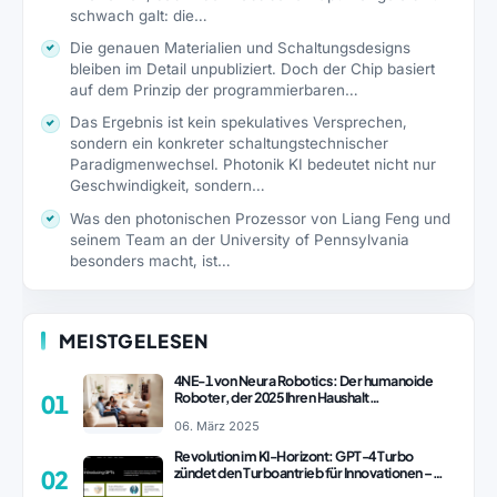
schwach galt: die…
Die genauen Materialien und Schaltungsdesigns
bleiben im Detail unpubliziert. Doch der Chip basiert
auf dem Prinzip der programmierbaren…
Das Ergebnis ist kein spekulatives Versprechen,
sondern ein konkreter schaltungstechnischer
Paradigmenwechsel. Photonik KI bedeutet nicht nur
Geschwindigkeit, sondern…
Was den photonischen Prozessor von Liang Feng und
seinem Team an der University of Pennsylvania
besonders macht, ist…
MEISTGELESEN
4NE-1 von Neura Robotics: Der humanoide
Roboter, der 2025 Ihren Haushalt
01
revolutionieren könnte
06. März 2025
Revolution im KI-Horizont: GPT-4 Turbo
zündet den Turboantrieb für Innovationen –
02
ChatGPT Revolution!