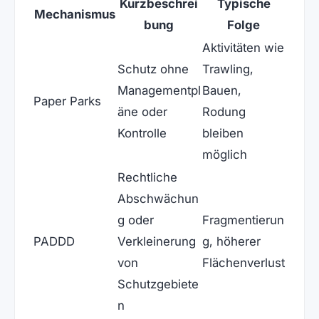
Kurzbeschrei
Typische
Mechanismus
bung
Folge
Aktivitäten wie
Schutz ohne
Trawling,
Managementpl
Bauen,
Paper Parks
äne oder
Rodung
Kontrolle
bleiben
möglich
Rechtliche
Abschwächun
g oder
Fragmentierun
PADDD
Verkleinerung
g, höherer
von
Flächenverlust
Schutzgebiete
n