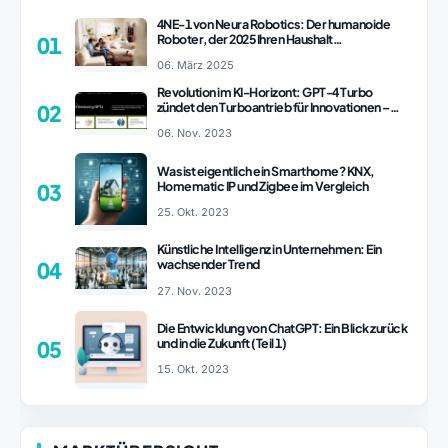
4NE-1 von Neura Robotics: Der humanoide
Roboter, der 2025 Ihren Haushalt
01
revolutionieren könnte
06. März 2025
Revolution im KI-Horizont: GPT-4 Turbo
zündet den Turboantrieb für Innovationen –
02
ChatGPT Revolution!
06. Nov. 2023
Was ist eigentlich ein Smarthome? KNX,
Homematic IP und Zigbee im Vergleich
03
25. Okt. 2023
Künstliche Intelligenz in Unternehmen: Ein
wachsender Trend
04
27. Nov. 2023
Die Entwicklung von ChatGPT: Ein Blick zurück
und in die Zukunft (Teil 1)
05
15. Okt. 2023