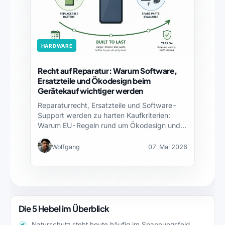
HARDWARE
Recht auf Reparatur: Warum Software,
Ersatzteile und Ökodesign beim
Gerätekauf wichtiger werden
Reparaturrecht, Ersatzteile und Software-
Support werden zu harten Kaufkriterien:
Warum EU-Regeln rund um Ökodesign und
Kreislaufwirtschaft Technikprodukte…
Wolfgang
07. Mai 2026
Die 5 Hebel im Überblick
Naturschutz steht heute häufig im Spannungsfeld