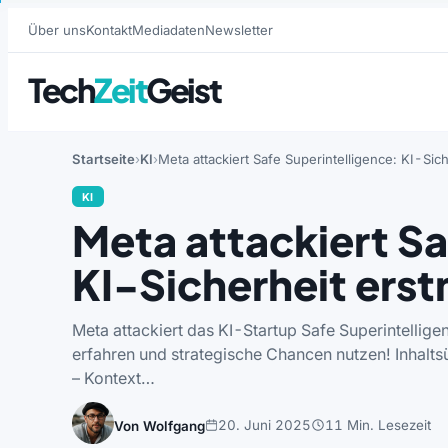
Über uns
Kontakt
Mediadaten
Newsletter
Tech
Zeit
Geist
Startseite
KI
Meta attackiert Safe Superintelligence: KI-Sic
KI
Meta attackiert Sa
KI-Sicherheit erst
Meta attackiert das KI-Startup Safe Superintellige
erfahren und strategische Chancen nutzen! Inhalts
– Kontext…
20. Juni 2025
11 Min. Lesezeit
Von Wolfgang