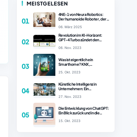
MEISTGELESEN
4NE-1 von Neura Robotics:
Der humanoide Roboter, der
01
2025 Ihren Haushalt
06. März 2025
revolutionieren könnte
Revolution im KI-Horizont:
GPT-4 Turbo zündet den
02
Turboantrieb für Innovationen
06. Nov. 2023
– ChatGPT Revolution!
Was ist eigentlich ein
Smarthome? KNX,
03
Homematic IP und Zigbee im
25. Okt. 2023
Vergleich
Künstliche Intelligenz in
Unternehmen: Ein
04
wachsender Trend
27. Nov. 2023
Die Entwicklung von ChatGPT:
Ein Blick zurück und in die
05
Zukunft (Teil 1)
15. Okt. 2023