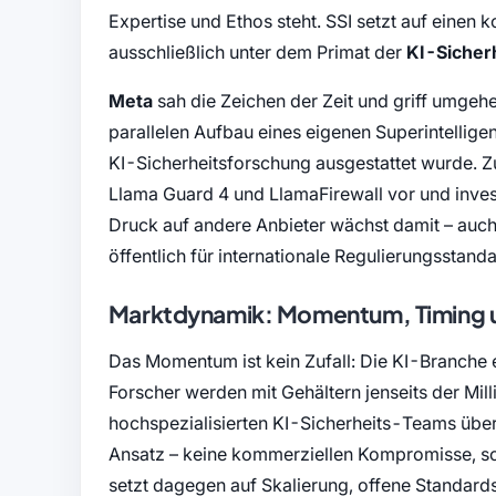
Expertise und Ethos steht. SSI setzt auf eine
ausschließlich unter dem Primat der
KI-Sicher
Meta
sah die Zeichen der Zeit und griff umge
parallelen Aufbau eines eigenen Superintelligen
KI-Sicherheitsforschung ausgestattet wurde. Z
Llama Guard 4 und LlamaFirewall vor und invest
Druck auf andere Anbieter wächst damit – auch,
öffentlich für internationale Regulierungsstand
Marktdynamik: Momentum, Timing un
Das Momentum ist kein Zufall: Die KI-Branche
Forscher werden mit Gehältern jenseits der Mi
hochspezialisierten KI-Sicherheits-Teams übers
Ansatz – keine kommerziellen Kompromisse, son
setzt dagegen auf Skalierung, offene Standard