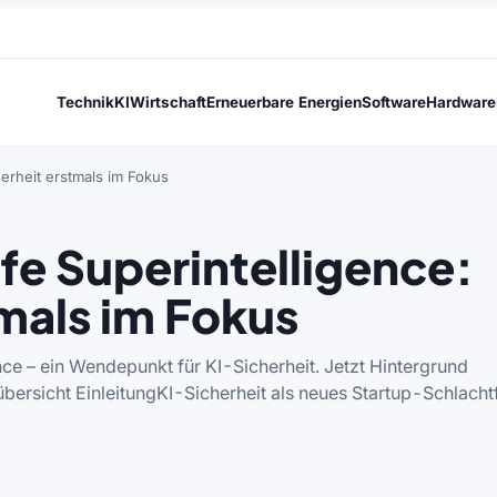
Technik
KI
Wirtschaft
Erneuerbare Energien
Software
Hardware
herheit erstmals im Fokus
fe Superintelligence:
mals im Fokus
nce – ein Wendepunkt für KI-Sicherheit. Jetzt Hintergrund
übersicht EinleitungKI-Sicherheit als neues Startup-Schlacht