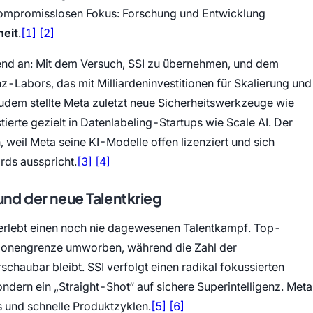
n kompromisslosen Fokus: Forschung und Entwicklung
(öffnet in neuem Tab)
(öffnet in neuem Tab)
heit
.
[1]
[2]
hend an: Mit dem Versuch, SSI zu übernehmen, und dem
z-Labors, das mit Milliardeninvestitionen für Skalierung und
udem stellte Meta zuletzt neue Sicherheitswerkzeuge wie
ierte gezielt in Datenlabeling-Startups wie Scale AI. Der
 weil Meta seine KI-Modelle offen lizenziert und sich
(öffnet in neuem Tab)
(öffnet in neuem Tab)
ards ausspricht.
[3]
[4]
d der neue Talentkrieg
 erlebt einen noch nie dagewesenen Talentkampf. Top-
llionengrenze umworben, während die Zahl der
chaubar bleibt. SSI verfolgt einen radikal fokussierten
dern ein „Straight-Shot“ auf sichere Superintelligenz. Meta
(öffnet in neuem Tab)
(öffnet in neuem Tab)
s und schnelle Produktzyklen.
[5]
[6]