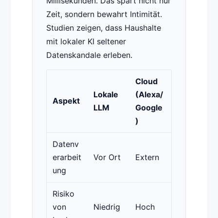
Millisekunden. Das spart nicht nur
Zeit, sondern bewahrt Intimität.
Studien zeigen, dass Haushalte
mit lokaler KI seltener
Datenskandale erleben.
Cloud
Lokale
(Alexa/
Aspekt
LLM
Google
)
Datenv
erarbeit
Vor Ort
Extern
ung
Risiko
von
Niedrig
Hoch