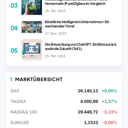
Homematic IP und Zigbee im Vergleich
03
25. Okt. 2023
Künstliche Intelligenz in Unternehmen: Ein
wachsender Trend
04
27. Nov. 2023
Die Entwicklung von ChatGPT: Ein Blick zurück
und in die Zukunft (Teil 1)
05
15. Okt. 2023
MARKTÜBERSICHT
DAX
26.140,13
+0,05%
TecDAX
4.000,99
+1,37%
NASDAQ 100
29.449,72
-0,13%
EUR/USD
1,1523
-0,08%