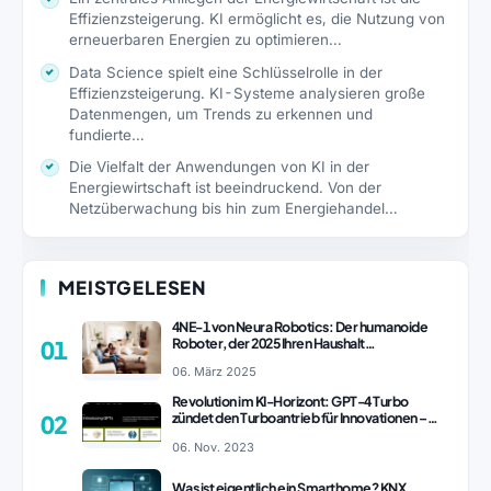
Effizienzsteigerung. KI ermöglicht es, die Nutzung von
erneuerbaren Energien zu optimieren…
Data Science spielt eine Schlüsselrolle in der
Effizienzsteigerung. KI-Systeme analysieren große
Datenmengen, um Trends zu erkennen und
fundierte…
Die Vielfalt der Anwendungen von KI in der
Energiewirtschaft ist beeindruckend. Von der
Netzüberwachung bis hin zum Energiehandel…
MEISTGELESEN
4NE-1 von Neura Robotics: Der humanoide
Roboter, der 2025 Ihren Haushalt
01
revolutionieren könnte
06. März 2025
Revolution im KI-Horizont: GPT-4 Turbo
zündet den Turboantrieb für Innovationen –
02
ChatGPT Revolution!
06. Nov. 2023
Was ist eigentlich ein Smarthome? KNX,