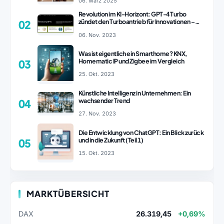
06. März 2025
Revolution im KI-Horizont: GPT-4 Turbo
zündet den Turboantrieb für Innovationen –
02
ChatGPT Revolution!
06. Nov. 2023
Was ist eigentlich ein Smarthome? KNX,
Homematic IP und Zigbee im Vergleich
03
25. Okt. 2023
Künstliche Intelligenz in Unternehmen: Ein
wachsender Trend
04
27. Nov. 2023
Die Entwicklung von ChatGPT: Ein Blick zurück
und in die Zukunft (Teil 1)
05
15. Okt. 2023
MARKTÜBERSICHT
DAX
26.319,45
+0,69%