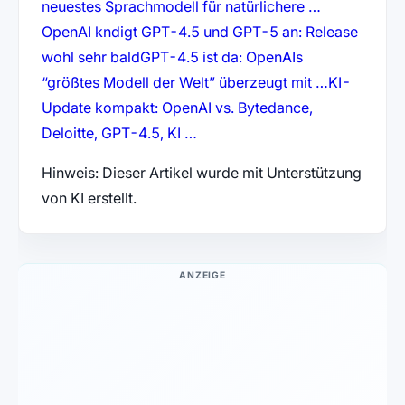
(öffnet in n
neuestes Sprachmodell für natürlichere …
OpenAI kndigt GPT-4.5 und GPT-5 an: Release
(öffnet in neuem Tab)
wohl sehr bald
GPT-4.5 ist da: OpenAIs
(öffnet in 
“größtes Modell der Welt” überzeugt mit …
KI-
Update kompakt: OpenAI vs. Bytedance,
(öffnet in neuem Tab)
Deloitte, GPT-4.5, KI …
Hinweis: Dieser Artikel wurde mit Unterstützung
von KI erstellt.
ANZEIGE