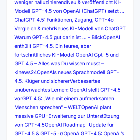
(öffnet in neuem Tab)
weniger halluzinierend
Neu & veröffentlicht KI-
(öffne
Modell GPT-4.5 von OpenAI (ChatGPT) setzt …
ChatGPT 4.5: Funktionen, Zugang, GPT-4o
(öffnet in neuem Tab)
Vergleich & mehr
Neues KI-Modell von ChatGPT
(öffnet in neue
Warum GPT-4.5 gut darin ist … – Blick
OpenAI
enthüllt GPT-4.5: Ein teures, aber
(öffnet in neuem Tab)
fortschrittliches KI-Modell
OpenAI Gpt-5 und
GPT 4.5 – Alles was Du wissen musst –
(öffnet in neuem Tab)
kinews24
OpenAIs neues Sprachmodell GPT-
(öffnet in neuem Tab)
4.5: Klüger und sicherer
Verbessertes
unüberwachtes Lernen: OpenAI stellt GPT-4.5
(öffnet in neuem Tab)
vor
GPT 4.5: „Wie mit einem aufmerksamen
(öffnet in neuem Tab)
Menschen sprechen“ – WELT
OpenAI plant
massive GPU-Erweiterung zur Unterstützung
(öffnet in neuem Tab)
von GPT-4.5
OpenAI Roadmap-Update für
(öffnet in neuem Tab)
GPT-4.5 & GPT-5 : r/OpenAI
GPT-4.5: OpenAI’s