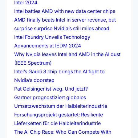
(öffnet in neuem Tab)
Intel 2024
(öffnet i
Intel battles AMD with new data center chips
AMD finally beats Intel in server revenue, but
(öffnet in n
surprise surprise Nvidia’s still miles ahead
Intel Foundry Unveils Technology
(öffnet in neuem Tab)
Advancements at IEDM 2024
Why Nvidia leaves Intel and AMD in the AI dust
(öffnet in neuem Tab)
(IEEE Spectrum)
Intel’s Gaudi 3 chip brings the AI fight to
(öffnet in neuem Tab)
Nvidia’s doorstep
(öffnet in neuem Tab)
Pat Gelsinger ist weg. Und jetzt?
Gartner prognostiziert globales
(öffnet in ne
Umsatzwachstum der Halbleiterindustrie
Forschungsprojekt gestartet: Resiliente
(öffnet in neuem
Lieferketten für die Halbleiterindustrie
The AI Chip Race: Who Can Compete With