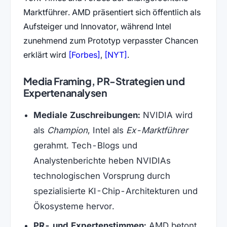
Marktführer. AMD präsentiert sich öffentlich als
Aufsteiger und Innovator, während Intel
zunehmend zum Prototyp verpasster Chancen
(öffnet in neuem Tab)
(öffnet in neuem Tab)
erklärt wird
[Forbes]
,
[NYT]
.
Media Framing, PR-Strategien und
Expertenanalysen
Mediale Zuschreibungen:
NVIDIA wird
als
Champion
, Intel als
Ex-Marktführer
gerahmt. Tech-Blogs und
Analystenberichte heben NVIDIAs
technologischen Vorsprung durch
spezialisierte KI-Chip-Architekturen und
Ökosysteme hervor.
PR- und Expertenstimmen:
AMD betont