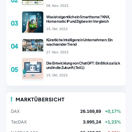
ChatGPT Revolution!
06. Nov. 2023
Was ist eigentlich ein Smarthome? KNX,
Homematic IP und Zigbee im Vergleich
03
25. Okt. 2023
Künstliche Intelligenz in Unternehmen: Ein
wachsender Trend
04
27. Nov. 2023
Die Entwicklung von ChatGPT: Ein Blick zurück
und in die Zukunft (Teil 1)
05
15. Okt. 2023
MARKTÜBERSICHT
DAX
26.169,89
+0,17%
TecDAX
3.995,24
+1,23%