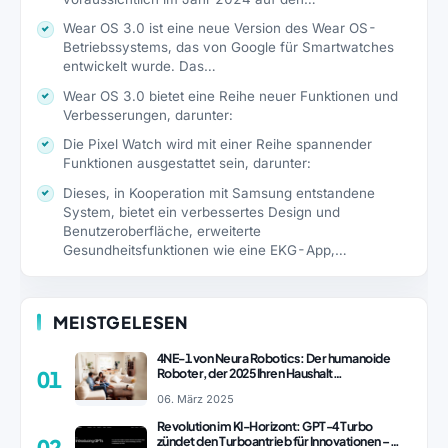
Wear OS 3.0 ist eine neue Version des Wear OS-
Betriebssystems, das von Google für Smartwatches
entwickelt wurde. Das…
Wear OS 3.0 bietet eine Reihe neuer Funktionen und
Verbesserungen, darunter:
Die Pixel Watch wird mit einer Reihe spannender
Funktionen ausgestattet sein, darunter:
Dieses, in Kooperation mit Samsung entstandene
System, bietet ein verbessertes Design und
Benutzeroberfläche, erweiterte
Gesundheitsfunktionen wie eine EKG-App,…
MEISTGELESEN
4NE-1 von Neura Robotics: Der humanoide
Roboter, der 2025 Ihren Haushalt
01
revolutionieren könnte
06. März 2025
Revolution im KI-Horizont: GPT-4 Turbo
zündet den Turboantrieb für Innovationen –
02