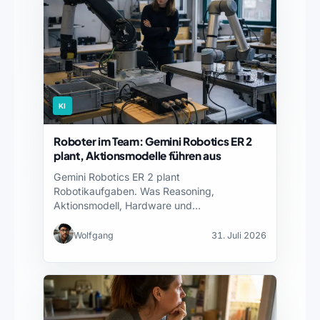
KI
Roboter im Team: Gemini Robotics ER 2
plant, Aktionsmodelle führen aus
Gemini Robotics ER 2 plant
Robotikaufgaben. Was Reasoning,
Aktionsmodell, Hardware und
Sicherheitsnachweise jeweils leisten – und…
Wolfgang
31. Juli 2026