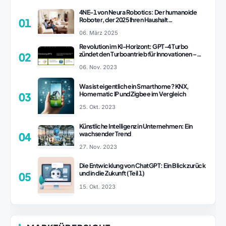
4NE-1 von Neura Robotics: Der humanoide
Roboter, der 2025 Ihren Haushalt
01
revolutionieren könnte
06. März 2025
Revolution im KI-Horizont: GPT-4 Turbo
zündet den Turboantrieb für Innovationen –
02
ChatGPT Revolution!
06. Nov. 2023
Was ist eigentlich ein Smarthome? KNX,
Homematic IP und Zigbee im Vergleich
03
25. Okt. 2023
Künstliche Intelligenz in Unternehmen: Ein
wachsender Trend
04
27. Nov. 2023
Die Entwicklung von ChatGPT: Ein Blick zurück
und in die Zukunft (Teil 1)
05
15. Okt. 2023