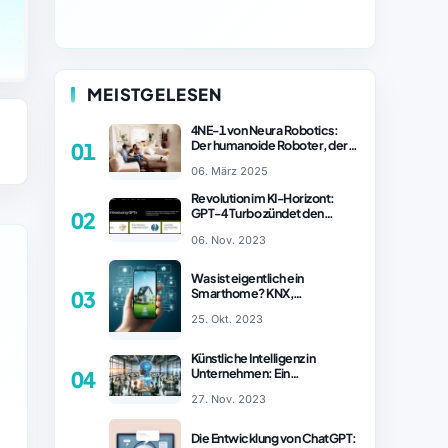
MEISTGELESEN
4NE-1 von Neura Robotics:
Der humanoide Roboter, der
01
2025 Ihren Haushalt
06. März 2025
revolutionieren könnte
Revolution im KI-Horizont:
GPT-4 Turbo zündet den
02
Turboantrieb für Innovationen
06. Nov. 2023
– ChatGPT Revolution!
Was ist eigentlich ein
Smarthome? KNX,
03
Homematic IP und Zigbee im
25. Okt. 2023
Vergleich
Künstliche Intelligenz in
Unternehmen: Ein
04
wachsender Trend
27. Nov. 2023
Die Entwicklung von ChatGPT: