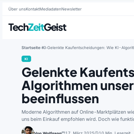
Über uns
Kontakt
Mediadaten
Newsletter
Tech
Zeit
Geist
Startseite
KI
Gelenkte Kaufentscheidungen: Wie KI-Algori
KI
Gelenkte Kaufent
Algorithmen unse
beeinflussen
Moderne Algorithmen auf Online-Marktplätzen wi
uns beim Einkauf empfohlen wird. Doch wie funktio
17. März 2025
10 Min. Lesezeit
Von Wolfgang