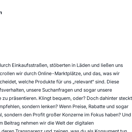
n
 durch Einkaufsstraßen, stöberten in Läden und ließen uns
scrollen wir durch Online-Marktplätze, und das, was wir
tscheidet, welche Produkte für uns „relevant“ sind. Diese
sverhalten, unsere Suchanfragen und sogar unsere
u präsentieren. Klingt bequem, oder? Doch dahinter steckt
mpfehlen, sondern lenken? Wenn Preise, Rabatte und sogar
hl, sondern den Profit großer Konzerne im Fokus haben? Und
m Beitrag nehmen wir die Welt der digitalen
n deren Transparenz und zeigen, was du als Konsument tun