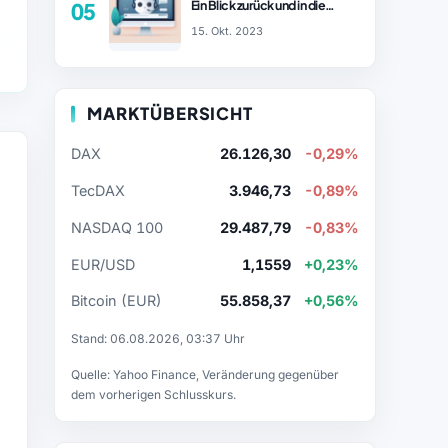
Ein Blick zurück und in die
05
Zukunft (Teil 1)
15. Okt. 2023
MARKTÜBERSICHT
DAX
26.126,30
-0,29%
TecDAX
3.946,73
-0,89%
NASDAQ 100
29.487,79
-0,83%
EUR/USD
1,1559
+0,23%
Bitcoin (EUR)
55.858,37
+0,56%
Stand: 06.08.2026, 03:37 Uhr
Quelle: Yahoo Finance, Veränderung gegenüber
dem vorherigen Schlusskurs.