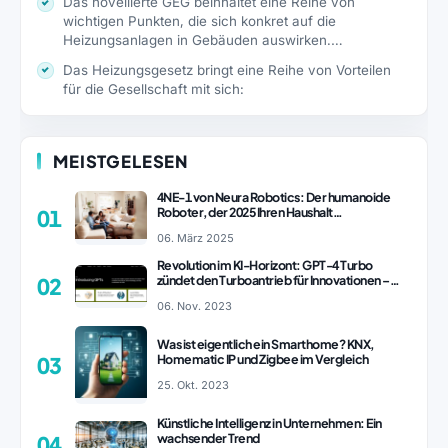
Das novellierte GEG beinhaltet eine Reihe von
wichtigen Punkten, die sich konkret auf die
Heizungsanlagen in Gebäuden auswirken.…
Das Heizungsgesetz bringt eine Reihe von Vorteilen
für die Gesellschaft mit sich:
MEISTGELESEN
4NE-1 von Neura Robotics: Der humanoide
Roboter, der 2025 Ihren Haushalt
01
revolutionieren könnte
06. März 2025
Revolution im KI-Horizont: GPT-4 Turbo
zündet den Turboantrieb für Innovationen –
02
ChatGPT Revolution!
06. Nov. 2023
Was ist eigentlich ein Smarthome? KNX,
Homematic IP und Zigbee im Vergleich
03
25. Okt. 2023
Künstliche Intelligenz in Unternehmen: Ein
wachsender Trend
04