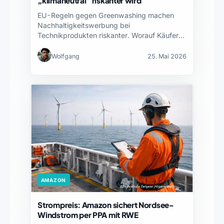
„klimaneutral“ riskanter wird
EU-Regeln gegen Greenwashing machen
Nachhaltigkeitswerbung bei
Technikprodukten riskanter. Worauf Käufer
und Hersteller achten sollten.
Wolfgang
25. Mai 2026
AMAZON
Strompreis: Amazon sichert Nordsee-
Windstrom per PPA mit RWE