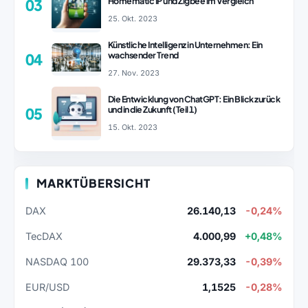
Homematic IP und Zigbee im Vergleich
03
25. Okt. 2023
Künstliche Intelligenz in Unternehmen: Ein
wachsender Trend
04
27. Nov. 2023
Die Entwicklung von ChatGPT: Ein Blick zurück
und in die Zukunft (Teil 1)
05
15. Okt. 2023
MARKTÜBERSICHT
DAX
26.140,13
-0,24%
TecDAX
4.000,99
+0,48%
NASDAQ 100
29.373,33
-0,39%
EUR/USD
1,1525
-0,28%