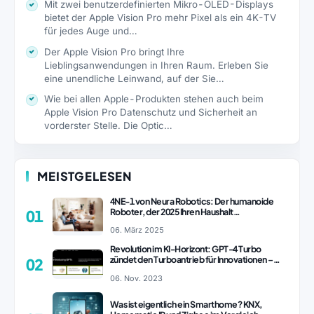
Mit zwei benutzerdefinierten Mikro-OLED-Displays
bietet der Apple Vision Pro mehr Pixel als ein 4K-TV
für jedes Auge und…
Der Apple Vision Pro bringt Ihre
Lieblingsanwendungen in Ihren Raum. Erleben Sie
eine unendliche Leinwand, auf der Sie…
Wie bei allen Apple-Produkten stehen auch beim
Apple Vision Pro Datenschutz und Sicherheit an
vorderster Stelle. Die Optic…
MEISTGELESEN
4NE-1 von Neura Robotics: Der humanoide
Roboter, der 2025 Ihren Haushalt
01
revolutionieren könnte
06. März 2025
Revolution im KI-Horizont: GPT-4 Turbo
zündet den Turboantrieb für Innovationen –
02
ChatGPT Revolution!
06. Nov. 2023
Was ist eigentlich ein Smarthome? KNX,