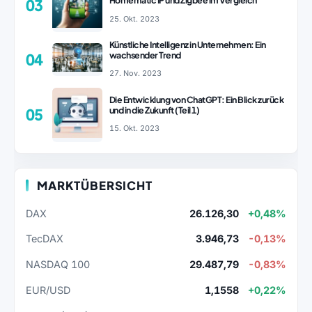
Homematic IP und Zigbee im Vergleich
03
25. Okt. 2023
Künstliche Intelligenz in Unternehmen: Ein
wachsender Trend
04
27. Nov. 2023
Die Entwicklung von ChatGPT: Ein Blick zurück
und in die Zukunft (Teil 1)
05
15. Okt. 2023
MARKTÜBERSICHT
DAX
26.126,30
+0,48%
TecDAX
3.946,73
-0,13%
NASDAQ 100
29.487,79
-0,83%
EUR/USD
1,1558
+0,22%