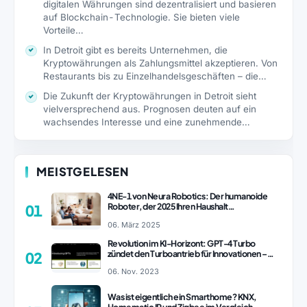
digitalen Währungen sind dezentralisiert und basieren
auf Blockchain-Technologie. Sie bieten viele
Vorteile…
In Detroit gibt es bereits Unternehmen, die
Kryptowährungen als Zahlungsmittel akzeptieren. Von
Restaurants bis zu Einzelhandelsgeschäften – die…
Die Zukunft der Kryptowährungen in Detroit sieht
vielversprechend aus. Prognosen deuten auf ein
wachsendes Interesse und eine zunehmende…
MEISTGELESEN
4NE-1 von Neura Robotics: Der humanoide
Roboter, der 2025 Ihren Haushalt
01
revolutionieren könnte
06. März 2025
Revolution im KI-Horizont: GPT-4 Turbo
zündet den Turboantrieb für Innovationen –
02
ChatGPT Revolution!
06. Nov. 2023
Was ist eigentlich ein Smarthome? KNX,