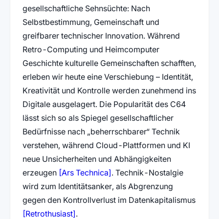
gesellschaftliche Sehnsüchte: Nach
Selbstbestimmung, Gemeinschaft und
greifbarer technischer Innovation. Während
Retro-Computing und Heimcomputer
Geschichte kulturelle Gemeinschaften schafften,
erleben wir heute eine Verschiebung – Identität,
Kreativität und Kontrolle werden zunehmend ins
Digitale ausgelagert. Die Popularität des C64
lässt sich so als Spiegel gesellschaftlicher
Bedürfnisse nach „beherrschbarer“ Technik
verstehen, während Cloud-Plattformen und KI
neue Unsicherheiten und Abhängigkeiten
(öffnet in neuem Tab)
erzeugen
[Ars Technica]
. Technik-Nostalgie
wird zum Identitätsanker, als Abgrenzung
gegen den Kontrollverlust im Datenkapitalismus
(öffnet in neuem Tab)
[Retrothusiast]
.