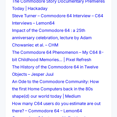
The Commodore Story Documentary Premieres
(öffnet in neuem Tab)
Today | Hackaday
Steve Turner – Commodore 64 Interview – C64
(öffnet in neuem Tab)
Interviews – Lemon64
Impact of the Commodore 64 : a 25th
anniversary celebration, lecture by Adam
(öffnet in neuem Tab)
Chowaniec et al. – CHM
The Commodore 64 Phenomenon – My C64 8-
(öffnet in ne
bit Childhood Memories… | Pixel Refresh
The History of the Commodore 64 in Twelve
(öffnet in neuem Tab)
Objects – Jesper Juul
An Ode to the Commodore Community: How
the first Home Computers back in the 80s
(öffnet in neuem T
shape(d) our world today | Medium
How many C64 users do you estimate are out
(öffnet in neuem 
there? – Commodore 64 – Lemon64