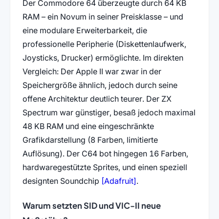
Der Commodore 64 überzeugte durch 64 KB
RAM – ein Novum in seiner Preisklasse – und
eine modulare Erweiterbarkeit, die
professionelle Peripherie (Diskettenlaufwerk,
Joysticks, Drucker) ermöglichte. Im direkten
Vergleich: Der Apple II war zwar in der
Speichergröße ähnlich, jedoch durch seine
offene Architektur deutlich teurer. Der ZX
Spectrum war günstiger, besaß jedoch maximal
48 KB RAM und eine eingeschränkte
Grafikdarstellung (8 Farben, limitierte
Auflösung). Der C64 bot hingegen 16 Farben,
hardwaregestützte Sprites, und einen speziell
(öffnet in neuem Tab)
designten Soundchip
[Adafruit]
.
Warum setzten SID und VIC-II neue