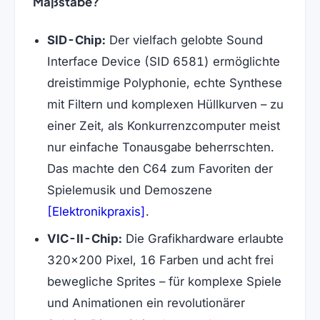
Maßstäbe?
SID-Chip:
Der vielfach gelobte Sound
Interface Device (SID 6581) ermöglichte
dreistimmige Polyphonie, echte Synthese
mit Filtern und komplexen Hüllkurven – zu
einer Zeit, als Konkurrenzcomputer meist
nur einfache Tonausgabe beherrschten.
Das machte den C64 zum Favoriten der
Spielemusik und Demoszene
(öffnet in neuem Tab)
[Elektronikpraxis]
.
VIC-II-Chip:
Die Grafikhardware erlaubte
320×200 Pixel, 16 Farben und acht frei
bewegliche Sprites – für komplexe Spiele
und Animationen ein revolutionärer