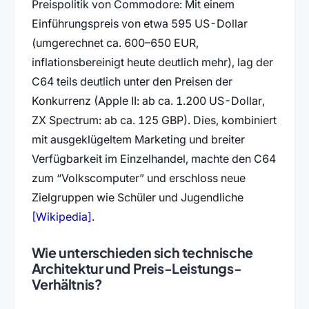
Preispolitik von Commodore: Mit einem
Einführungspreis von etwa 595 US-Dollar
(umgerechnet ca. 600–650 EUR,
inflationsbereinigt heute deutlich mehr), lag der
C64 teils deutlich unter den Preisen der
Konkurrenz (Apple II: ab ca. 1.200 US-Dollar,
ZX Spectrum: ab ca. 125 GBP). Dies, kombiniert
mit ausgeklügeltem Marketing und breiter
Verfügbarkeit im Einzelhandel, machte den C64
zum “Volkscomputer” und erschloss neue
Zielgruppen wie Schüler und Jugendliche
(öffnet in neuem Tab)
[Wikipedia]
.
Wie unterschieden sich technische
Architektur und Preis-Leistungs-
Verhältnis?