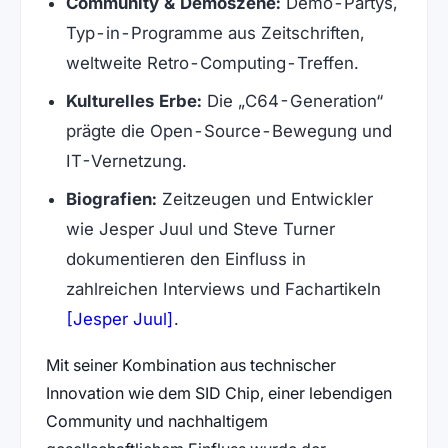
Community & Demoszene:
Demo-Partys,
Typ-in-Programme aus Zeitschriften,
weltweite Retro-Computing-Treffen.
Kulturelles Erbe:
Die „C64-Generation“
prägte die Open-Source-Bewegung und
IT-Vernetzung.
Biografien:
Zeitzeugen und Entwickler
wie Jesper Juul und Steve Turner
dokumentieren den Einfluss in
zahlreichen Interviews und Fachartikeln
(öffnet in neuem Tab)
[Jesper Juul]
.
Mit seiner Kombination aus technischer
Innovation wie dem SID Chip, einer lebendigen
Community und nachhaltigem