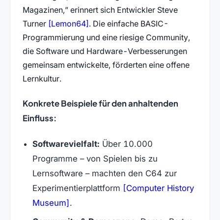
Magazinen,” erinnert sich Entwickler Steve
(öffnet in neuem Tab)
Turner
[Lemon64]
. Die einfache BASIC-
Programmierung und eine riesige Community,
die Software und Hardware-Verbesserungen
gemeinsam entwickelte, förderten eine offene
Lernkultur.
Konkrete Beispiele für den anhaltenden
Einfluss:
Softwarevielfalt:
Über 10.000
Programme – von Spielen bis zu
Lernsoftware – machten den C64 zur
Experimentierplattform
[Computer History
(öffnet in neuem Tab)
Museum]
.