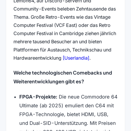
Lemon64, auf Discord-Servern und
Community-Events beleben Zehntausende das
Thema. Große Retro-Events wie das Vintage
Computer Festival (VCF East) oder das Retro
Computer Festival in Cambridge ziehen jährlich
mehrere tausend Besucher an und bieten
Plattformen für Austausch, Technikschau und
(öffnet in neuem T
Hardwareentwicklung
[Userlandia]
.
Welche technologischen Comebacks und
Weiterentwicklungen gibt es?
FPGA-Projekte:
Die neue Commodore 64
Ultimate (ab 2025) emuliert den C64 mit
FPGA-Technologie, bietet HDMI, USB,
und Dual-SID-Unterstützung. Mit Preisen