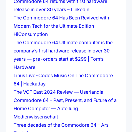
Commodore 64 returns with first hardware
(öffnet in neuem Ta
release in over 30 years – LinkedIn
The Commodore 64 Has Been Revived with
Modern Tech for the Ultimate Edition |
(öffnet in neuem Tab)
HiConsumption
The Commodore 64 Ultimate computer is the
company’s first hardware release in over 30
years — pre-orders start at $299 | Tom’s
(öffnet in neuem Tab)
Hardware
Linus Live-Codes Music On The Commodore
(öffnet in neuem Tab)
64 | Hackaday
(öffnet in n
The VCF East 2024 Review — Userlandia
Commodore 64 – Past, Present, and Future of a
Home Computer — Abteilung
(öffnet in neuem Tab)
Medienwissenschaft
Three decades of the Commodore 64 – Ars