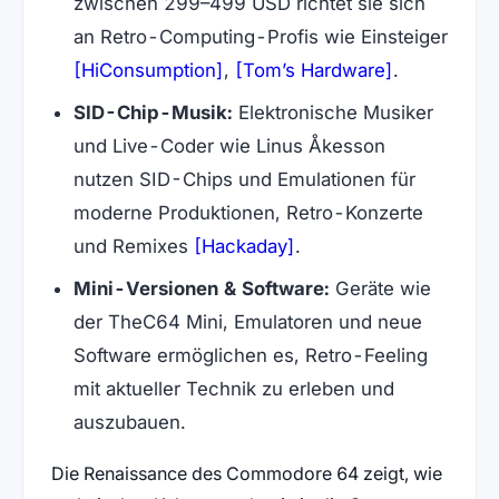
zwischen 299–499 USD richtet sie sich
an Retro-Computing-Profis wie Einsteiger
(öffnet in neuem Tab)
(öffnet in 
[HiConsumption]
,
[Tom’s Hardware]
.
SID-Chip-Musik:
Elektronische Musiker
und Live-Coder wie Linus Åkesson
nutzen SID-Chips und Emulationen für
moderne Produktionen, Retro-Konzerte
(öffnet in neuem Tab)
und Remixes
[Hackaday]
.
Mini-Versionen & Software:
Geräte wie
der TheC64 Mini, Emulatoren und neue
Software ermöglichen es, Retro-Feeling
mit aktueller Technik zu erleben und
auszubauen.
Die Renaissance des Commodore 64 zeigt, wie