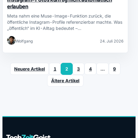
erlauben
Meta nahm eine Muse-Image-Funktion zurück, die
öffentliche Instagram-Profile referenzierbar machte. Was
„öffentlich“ im KI-Alltag bedeutet –…
Wolfgang
24. Juli 2026
Neuere Artikel
1
2
3
4
…
9
Ältere Artikel
Tech
Zeit
Geist