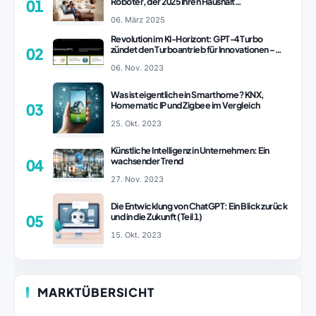
Roboter, der 2025 Ihren Haushalt
01
revolutionieren könnte
06. März 2025
Revolution im KI-Horizont: GPT-4 Turbo
zündet den Turboantrieb für Innovationen –
02
ChatGPT Revolution!
06. Nov. 2023
Was ist eigentlich ein Smarthome? KNX,
Homematic IP und Zigbee im Vergleich
03
25. Okt. 2023
Künstliche Intelligenz in Unternehmen: Ein
wachsender Trend
04
27. Nov. 2023
Die Entwicklung von ChatGPT: Ein Blick zurück
und in die Zukunft (Teil 1)
05
15. Okt. 2023
MARKTÜBERSICHT