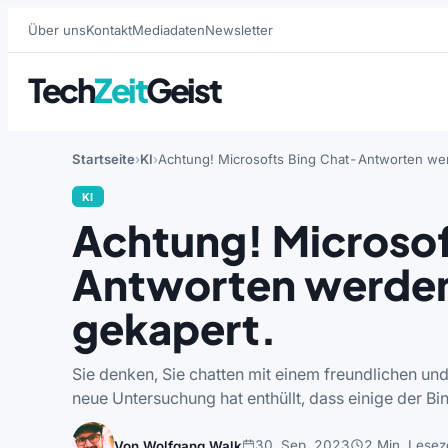
Über uns
Kontakt
Mediadaten
Newsletter
Tech
Zeit
Geist
Startseite
KI
Achtung! Microsofts Bing Chat-Antworten w
KI
Achtung! Microsof
Antworten werde
gekapert.
Sie denken, Sie chatten mit einem freundlichen un
neue Untersuchung hat enthüllt, dass einige der 
30. Sep. 2023
2 Min. Leseze
Von Wolfgang Walk