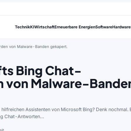
Technik
KI
Wirtschaft
Erneuerbare Energien
Software
Hardware
erden von Malware-Banden gekapert.
ts Bing Chat-
n von Malware-Bande
d hilfreichen Assistenten von Microsoft Bing? Denk nochmal. 
Bing Chat-Antworten…
it