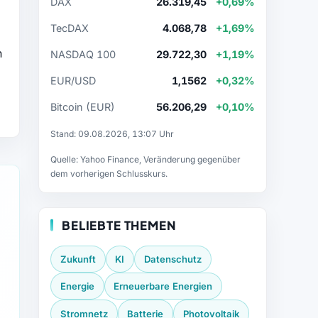
DAX
26.319,45
+0,69%
TecDAX
4.068,78
+1,69%
n
NASDAQ 100
29.722,30
+1,19%
EUR/USD
1,1562
+0,32%
Bitcoin (EUR)
56.206,29
+0,10%
Stand: 09.08.2026, 13:07 Uhr
Quelle: Yahoo Finance, Veränderung gegenüber
dem vorherigen Schlusskurs.
BELIEBTE THEMEN
Zukunft
KI
Datenschutz
Energie
Erneuerbare Energien
Stromnetz
Batterie
Photovoltaik