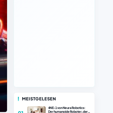
MEISTGELESEN
4NE-1 von Neura Robotics:
Der humanoide Roboter, der