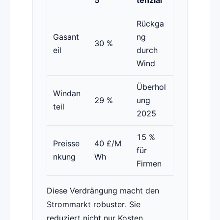
5
tenzial
Rückga
Gasant
ng
30 %
eil
durch
Wind
Überhol
Windan
29 %
ung
teil
2025
15 %
Preisse
40 £/M
für
nkung
Wh
Firmen
Diese Verdrängung macht den
Strommarkt robuster. Sie
reduziert nicht nur Kosten,