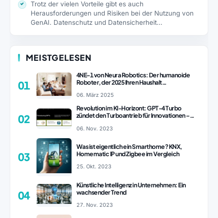
Trotz der vielen Vorteile gibt es auch
Herausforderungen und Risiken bei der Nutzung von
GenAI. Datenschutz und Datensicherheit…
MEISTGELESEN
4NE-1 von Neura Robotics: Der humanoide
Roboter, der 2025 Ihren Haushalt
01
revolutionieren könnte
06. März 2025
Revolution im KI-Horizont: GPT-4 Turbo
zündet den Turboantrieb für Innovationen –
02
ChatGPT Revolution!
06. Nov. 2023
Was ist eigentlich ein Smarthome? KNX,
Homematic IP und Zigbee im Vergleich
03
25. Okt. 2023
Künstliche Intelligenz in Unternehmen: Ein
wachsender Trend
04
27. Nov. 2023