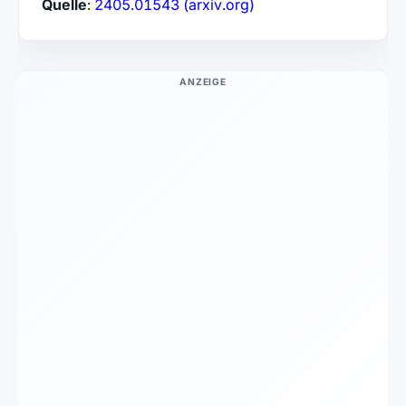
(öffnet in neuem Tab)
Quelle
:
2405.01543 (arxiv.org)
ANZEIGE