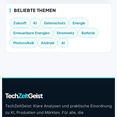
BELIEBTE THEMEN
Zukunft
KI
Datenschutz
Energie
Erneuerbare Energien
Stromnetz
Batterie
Photovoltaik
Android
AI
Tech
Zeit
Geist
TechZeitGeist: Klare Analysen und praktische Einordnung
zu KI, Produkten und Märkten. Für alle, die