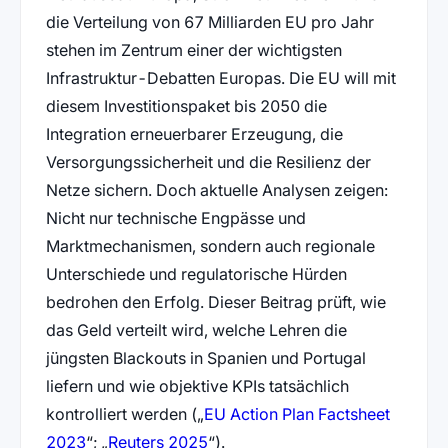
die Verteilung von 67 Milliarden EU pro Jahr
stehen im Zentrum einer der wichtigsten
Infrastruktur-Debatten Europas. Die EU will mit
diesem Investitionspaket bis 2050 die
Integration erneuerbarer Erzeugung, die
Versorgungssicherheit und die Resilienz der
Netze sichern. Doch aktuelle Analysen zeigen:
Nicht nur technische Engpässe und
Marktmechanismen, sondern auch regionale
Unterschiede und regulatorische Hürden
bedrohen den Erfolg. Dieser Beitrag prüft, wie
das Geld verteilt wird, welche Lehren die
jüngsten Blackouts in Spanien und Portugal
liefern und wie objektive KPIs tatsächlich
kontrolliert werden (
EU Action Plan Factsheet
(öffnet in neuem Tab)
(öffnet in neuem Tab)
2023
;
Reuters 2025
).