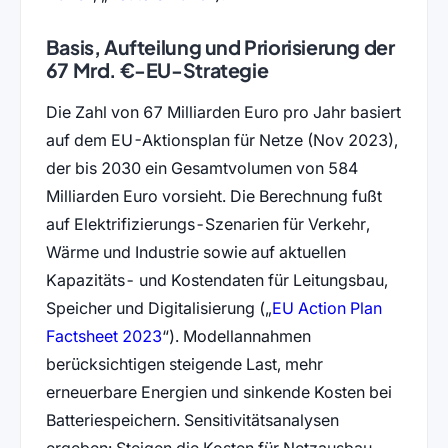
Basis, Aufteilung und Priorisierung der
67 Mrd. €-EU-Strategie
Die Zahl von 67 Milliarden Euro pro Jahr basiert
auf dem EU-Aktionsplan für Netze (Nov 2023),
der bis 2030 ein Gesamtvolumen von 584
Milliarden Euro vorsieht. Die Berechnung fußt
auf Elektrifizierungs-Szenarien für Verkehr,
Wärme und Industrie sowie auf aktuellen
Kapazitäts- und Kostendaten für Leitungsbau,
Speicher und Digitalisierung (
EU Action Plan
(öffnet in neuem Tab)
Factsheet 2023
). Modellannahmen
berücksichtigen steigende Last, mehr
erneuerbare Energien und sinkende Kosten bei
Batteriespeichern. Sensitivitätsanalysen
ergeben: Steigen die Kosten für Netzausbau