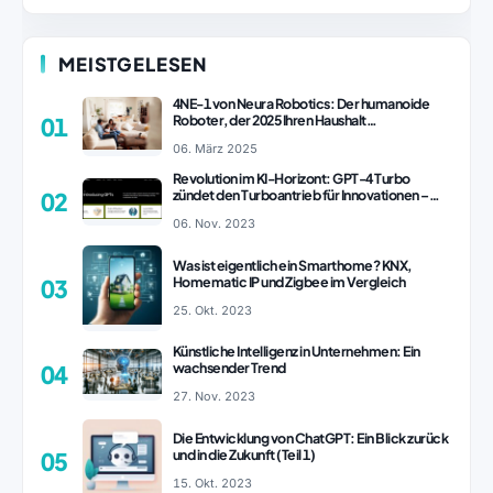
MEISTGELESEN
4NE-1 von Neura Robotics: Der humanoide
Roboter, der 2025 Ihren Haushalt
01
revolutionieren könnte
06. März 2025
Revolution im KI-Horizont: GPT-4 Turbo
zündet den Turboantrieb für Innovationen –
02
ChatGPT Revolution!
06. Nov. 2023
Was ist eigentlich ein Smarthome? KNX,
Homematic IP und Zigbee im Vergleich
03
25. Okt. 2023
Künstliche Intelligenz in Unternehmen: Ein
wachsender Trend
04
27. Nov. 2023
Die Entwicklung von ChatGPT: Ein Blick zurück
und in die Zukunft (Teil 1)
05
15. Okt. 2023