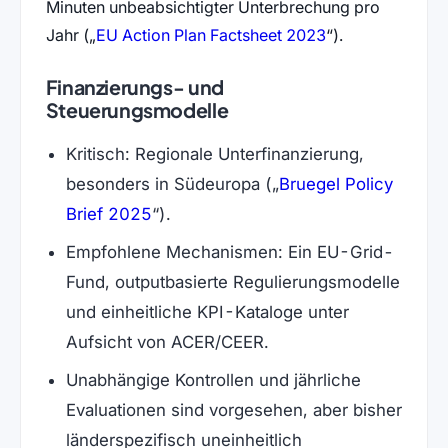
Minuten unbeabsichtigter Unterbrechung pro
(öffnet in neuem
Jahr (
EU Action Plan Factsheet 2023
).
Finanzierungs- und
Steuerungsmodelle
Kritisch: Regionale Unterfinanzierung,
besonders in Südeuropa (
Bruegel Policy
(öffnet in neuem Tab)
Brief 2025
).
Empfohlene Mechanismen: Ein EU-Grid-
Fund, outputbasierte Regulierungsmodelle
und einheitliche KPI-Kataloge unter
Aufsicht von ACER/CEER.
Unabhängige Kontrollen und jährliche
Evaluationen sind vorgesehen, aber bisher
länderspezifisch uneinheitlich