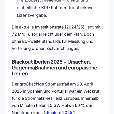
grenzüberschreitende Projekte und
einheitliche KPI-Rahmen für objektive
Lizenzvergabe.
Die aktuelle Investitionsrate (2024/25) liegt mit
72 Mrd. € sogar leicht über dem Plan. Doch
ohne EU-weite Standards für Messung und
Verteilung drohen Zielverfehlungen.
Blackout Iberien 2025 – Ursachen,
Gegenmaßnahmen und europäische
Lehren
Der großflächige Stromausfall am 28. April
2025 in Spanien und Portugal war ein Weckruf
für die Stromnetz Resilienz Europas. Innerhalb
von Minuten fielen 15 GW – etwa 60 % der
(öffnet in neuem Tab)
Nachfrage – aus (
Reuters 2025
).