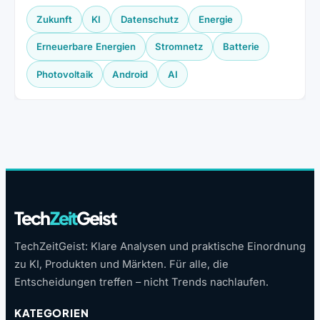
Zukunft
KI
Datenschutz
Energie
Erneuerbare Energien
Stromnetz
Batterie
Photovoltaik
Android
AI
Tech
Zeit
Geist
TechZeitGeist: Klare Analysen und praktische Einordnung
zu KI, Produkten und Märkten. Für alle, die
Entscheidungen treffen – nicht Trends nachlaufen.
KATEGORIEN