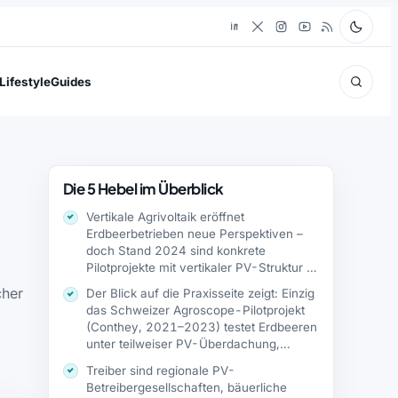
Lifestyle
Guides
Die 5 Hebel im Überblick
Vertikale Agrivoltaik eröffnet
Erdbeerbetrieben neue Perspektiven –
doch Stand 2024 sind konkrete
Pilotprojekte mit vertikaler PV-Struktur in
Deutschland,…
cher
Der Blick auf die Praxisseite zeigt: Einzig
das Schweizer Agroscope-Pilotprojekt
(Conthey, 2021–2023) testet Erdbeeren
unter teilweiser PV-Überdachung,
jedoch…
Treiber sind regionale PV-
Betreibergesellschaften, bäuerliche