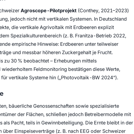
Schweizer
Agroscope-Pilotprojekt
(Conthey, 2021–2023)
ng, jedoch nicht mit vertikalen Systemen. In Deutschland
kte, die vertikale Agrivoltaik mit Erdbeeren explizit
 dem Spezialkulturenbereich (z. B. Franitza-Betrieb 2022,
ende empirische Hinweise: Erdbeeren unter teilweiser
räge und messbar höheren Zuckergehalt je Frucht.
is zu 30 % beobachtet – Erhebungen mittels
 wiederholtem Feldmonitoring bestätigen diese Werte,
ür vertikale Systeme hin (
Photovoltaik-BW 2024
).
le
ten, bäuerliche Genossenschaften sowie spezialisierte
entümer der Flächen, schließen jedoch Betreibermodelle mit
als Pacht, teils in Gewinnbeteiligung. Die Ernte bleibt in der
m über Einspeiseverträge (z. B. nach EEG oder Schweizer