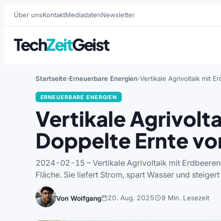
Über uns
Kontakt
Mediadaten
Newsletter
Tech
Zeit
Geist
Startseite
Erneuerbare Energien
Vertikale Agrivoltaik mit
ERNEUERBARE ENERGIEN
Vertikale Agrivolt
Doppelte Ernte vo
2024-02-15 – Vertikale Agrivoltaik mit Erdbeeren 
Fläche. Sie liefert Strom, spart Wasser und steigert
20. Aug. 2025
9 Min. Lesezeit
Von Wolfgang