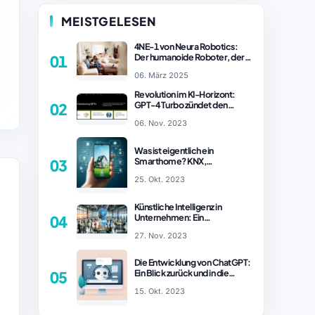
MEISTGELESEN
4NE-1 von Neura Robotics:
Der humanoide Roboter, der
01
2025 Ihren Haushalt
06. März 2025
revolutionieren könnte
Revolution im KI-Horizont:
GPT-4 Turbo zündet den
02
Turboantrieb für Innovationen
06. Nov. 2023
– ChatGPT Revolution!
Was ist eigentlich ein
Smarthome? KNX,
03
Homematic IP und Zigbee im
25. Okt. 2023
Vergleich
Künstliche Intelligenz in
Unternehmen: Ein
04
wachsender Trend
27. Nov. 2023
Die Entwicklung von ChatGPT:
Ein Blick zurück und in die
05
Zukunft (Teil 1)
15. Okt. 2023