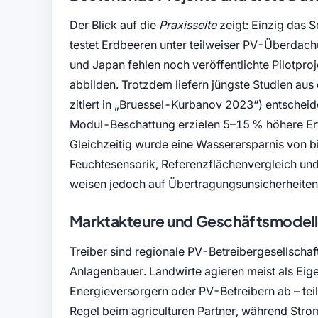
Der Blick auf die
Praxisseite
zeigt: Einzig das 
testet Erdbeeren unter teilweiser PV-Überdachu
und Japan fehlen noch veröffentlichte Pilotproje
abbilden. Trotzdem liefern jüngste Studien aus
zitiert in
Bruessel-Kurbanov 2023
) entscheid
Modul-Beschattung erzielen 5–15 % höhere Ert
Gleichzeitig wurde eine Wasserersparnis von b
Feuchtesensorik, Referenzflächenvergleich und
weisen jedoch auf Übertragungsunsicherheiten f
Marktakteure und Geschäftsmodel
Treiber sind regionale PV-Betreibergesellschaf
Anlagenbauer. Landwirte agieren meist als Eig
Energieversorgern oder PV-Betreibern ab – teils 
Regel beim agriculturen Partner, während Stro