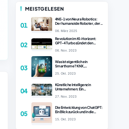
MEISTGELESEN
4NE-1 von Neura Robotics:
Der humanoide Roboter, der
01
2025 Ihren Haushalt
06. März 2025
revolutionieren könnte
Revolution im KI-Horizont:
GPT-4 Turbo zündet den
02
Turboantrieb für Innovationen
06. Nov. 2023
– ChatGPT Revolution!
Was ist eigentlich ein
Smarthome? KNX,
03
Homematic IP und Zigbee im
25. Okt. 2023
Vergleich
Künstliche Intelligenz in
Unternehmen: Ein
04
wachsender Trend
27. Nov. 2023
Die Entwicklung von ChatGPT:
Ein Blick zurück und in die
05
Zukunft (Teil 1)
15. Okt. 2023