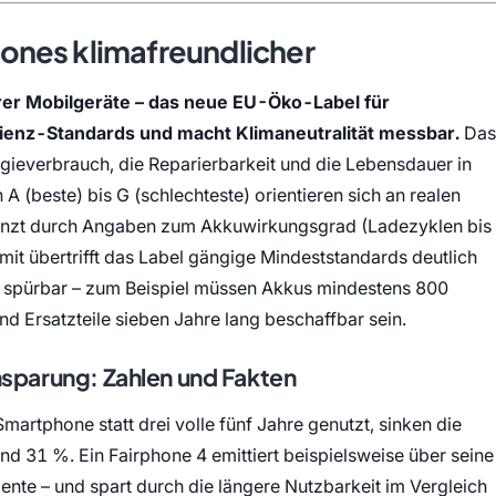
ones klimafreundlicher
rer Mobilgeräte – das neue EU-Öko-Label für
ienz-Standards und macht Klimaneutralität messbar.
Das
gieverbrauch, die Reparierbarkeit und die Lebensdauer in
A (beste) bis G (schlechteste) orientieren sich an realen
änzt durch Angaben zum Akkuwirkungsgrad (Ladezyklen bis
it übertrifft das Label gängige Mindeststandards deutlich
er spürbar – zum Beispiel müssen Akkus mindestens 800
d Ersatzteile sieben Jahre lang beschaffbar sein.
sparung: Zahlen und Fakten
artphone statt drei volle fünf Jahre genutzt, sinken die
d 31 %. Ein Fairphone 4 emittiert beispielsweise über seine
te – und spart durch die längere Nutzbarkeit im Vergleich