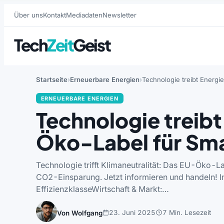
Über uns
Kontakt
Mediadaten
Newsletter
Tech
Zeit
Geist
Startseite
Erneuerbare Energien
Technologie treibt Energ
ERNEUERBARE ENERGIEN
Technologie treib
Öko-Label für Sm
Technologie trifft Klimaneutralität: Das EU-Öko-La
CO2-Einsparung. Jetzt informieren und handeln! In
EffizienzklasseWirtschaft & Markt:…
23. Juni 2025
7 Min. Lesezeit
Von Wolfgang