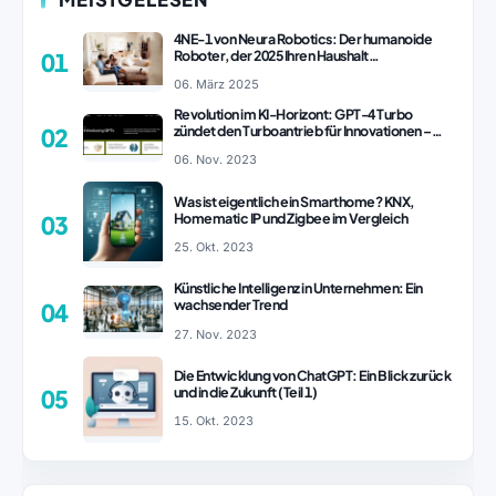
4NE-1 von Neura Robotics: Der humanoide
Roboter, der 2025 Ihren Haushalt
01
revolutionieren könnte
06. März 2025
Revolution im KI-Horizont: GPT-4 Turbo
zündet den Turboantrieb für Innovationen –
02
ChatGPT Revolution!
06. Nov. 2023
Was ist eigentlich ein Smarthome? KNX,
Homematic IP und Zigbee im Vergleich
03
25. Okt. 2023
Künstliche Intelligenz in Unternehmen: Ein
wachsender Trend
04
27. Nov. 2023
Die Entwicklung von ChatGPT: Ein Blick zurück
und in die Zukunft (Teil 1)
05
15. Okt. 2023