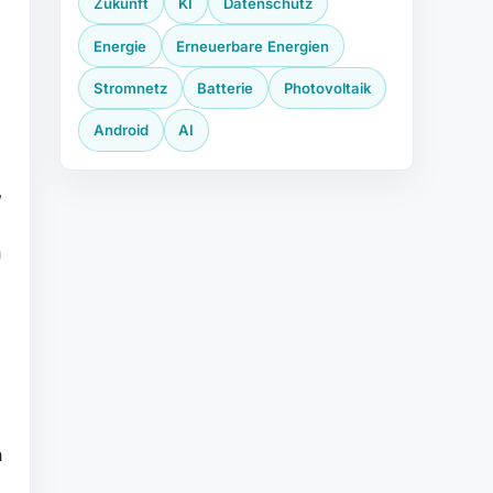
Zukunft
KI
Datenschutz
Energie
Erneuerbare Energien
Stromnetz
Batterie
Photovoltaik
Android
AI
,
n
n