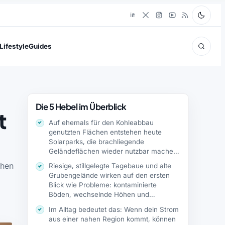
Lifestyle
Guides
Die 5 Hebel im Überblick
t
Auf ehemals für den Kohleabbau
genutzten Flächen entstehen heute
Solarparks, die brachliegende
Geländeflächen wieder nutzbar machen.
Ein Solarpark…
chen
Riesige, stillgelegte Tagebaue und alte
Grubengelände wirken auf den ersten
Blick wie Probleme: kontaminierte
Böden, wechselnde Höhen und…
Im Alltag bedeutet das: Wenn dein Strom
aus einer nahen Region kommt, können