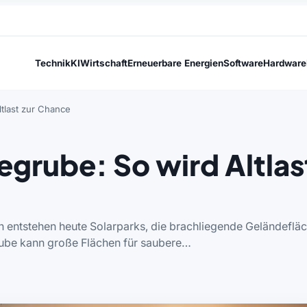
Technik
KI
Wirtschaft
Erneuerbare Energien
Software
Hardware
ltlast zur Chance
egrube: So wird Altlas
 entstehen heute Solarparks, die brachliegende Geländeflä
rube kann große Flächen für saubere…