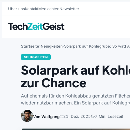
Über uns
Kontakt
Mediadaten
Newsletter
Tech
Zeit
Geist
Startseite
Neuigkeiten
Solarpark auf Kohlegrube: So wird A
NEUIGKEITEN
Solarpark auf Kohl
zur Chance
Auf ehemals für den Kohleabbau genutzten Flächen
wieder nutzbar machen. Ein Solarpark auf Kohleg
31. Dez. 2025
7 Min. Lesezeit
Von Wolfgang