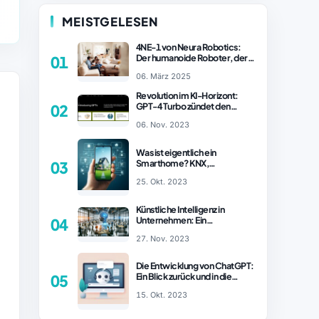
MEISTGELESEN
4NE-1 von Neura Robotics:
Der humanoide Roboter, der
01
2025 Ihren Haushalt
06. März 2025
revolutionieren könnte
Revolution im KI-Horizont:
GPT-4 Turbo zündet den
02
Turboantrieb für Innovationen
06. Nov. 2023
– ChatGPT Revolution!
Was ist eigentlich ein
Smarthome? KNX,
03
Homematic IP und Zigbee im
25. Okt. 2023
Vergleich
Künstliche Intelligenz in
Unternehmen: Ein
04
wachsender Trend
27. Nov. 2023
Die Entwicklung von ChatGPT:
Ein Blick zurück und in die
05
Zukunft (Teil 1)
15. Okt. 2023