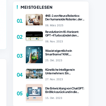
MEISTGELESEN
4NE-1 von Neura Robotics:
Der humanoide Roboter, der
01
2025 Ihren Haushalt
06. März 2025
revolutionieren könnte
Revolution im KI-Horizont:
GPT-4 Turbo zündet den
02
Turboantrieb für Innovationen
06. Nov. 2023
– ChatGPT Revolution!
Was ist eigentlich ein
Smarthome? KNX,
03
Homematic IP und Zigbee im
25. Okt. 2023
Vergleich
Künstliche Intelligenz in
Unternehmen: Ein
04
wachsender Trend
27. Nov. 2023
Die Entwicklung von ChatGPT:
Ein Blick zurück und in die
05
Zukunft (Teil 1)
15. Okt. 2023