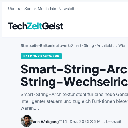
Über uns
Kontakt
Mediadaten
Newsletter
Tech
Zeit
Geist
Startseite
Balkonkraftwerk
Smart-String-Architektur: Wie 
BALKONKRAFTWERK
Smart-String-Arc
String-Wechselrich
Smart-String-Architektur steht für eine neue Gene
intelligenter steuern und zugleich Funktionen biet
waren….
11. Dez. 2025
6 Min. Lesezeit
Von Wolfgang