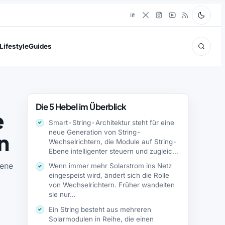
Lifestyle
Guides
Die 5 Hebel im Überblick
e
Smart-String-Architektur steht für eine
neue Generation von String-
n
Wechselrichtern, die Module auf String-
Ebene intelligenter steuern und zugleich
Funktionen bieten,…
bene
Wenn immer mehr Solarstrom ins Netz
eingespeist wird, ändert sich die Rolle
von Wechselrichtern. Früher wandelten
sie nur…
Ein String besteht aus mehreren
Solarmodulen in Reihe, die einen