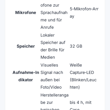
ofone zur
5‑Mikrofon‑Arr
Mikrofone
Sprachaufnah
ay
me und für
Anrufe
Lokaler
Speicher auf
Speicher
32 GB
der Brille für
Medien
Visuelles
Weiße
Aufnahme‑In
Signal nach
Capture‑LED
dikator
außen bei
(Blinken/Leuc
Foto/Video
hten)
Herstelleranga
be zur
bis 4 h, mit
typischen
Case