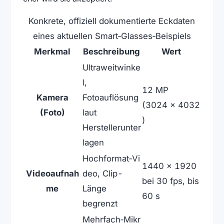
Konkrete, offiziell dokumentierte Eckdaten
eines aktuellen Smart‑Glasses‑Beispiels
Merkmal
Beschreibung
Wert
Ultraweitwinke
l,
12 MP
Kamera
Fotoauflösung
(3024 × 4032
(Foto)
laut
)
Herstellerunter
lagen
Hochformat‑Vi
1440 × 1920
Videoaufnah
deo, Clip-
bei 30 fps, bis
me
Länge
60 s
begrenzt
Mehrfach‑Mikr