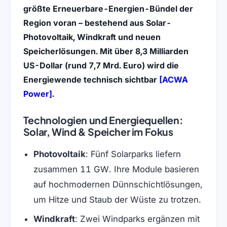
größte Erneuerbare-Energien-Bündel der
Region voran – bestehend aus Solar-
Photovoltaik, Windkraft und neuen
Speicherlösungen. Mit über 8,3 Milliarden
US-Dollar (rund 7,7 Mrd. Euro) wird die
Energiewende technisch sichtbar
[ACWA
(öffnet in neuem Tab)
Power]
.
Technologien und Energiequellen:
Solar, Wind & Speicher im Fokus
Photovoltaik
: Fünf Solarparks liefern
zusammen 11 GW. Ihre Module basieren
auf hochmodernen Dünnschichtlösungen,
um Hitze und Staub der Wüste zu trotzen.
Windkraft
: Zwei Windparks ergänzen mit