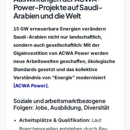
Power-Projekte auf Saudi-
Arabien und die Welt
15 GW erneuerbare Energien verändern
Saudi-Arabien nicht nur landschaftlich,
sondern auch gesellschaftlich: Mit der
Gigainvestition von ACWA Power werden
neue Arbeitswelten geschaffen, ökologische
Standards gesetzt und das kollektive
Verständnis von “Energie” modernisiert
(öffnet in neuem Tab)
[ACWA Power]
.
Soziale und arbeitsmarktbezogene
Folgen: Jobs, Ausbildung, Diversität
Arbeitsplätze & Qualifikation:
Laut
Branchenquellen entstehen durch Bau,