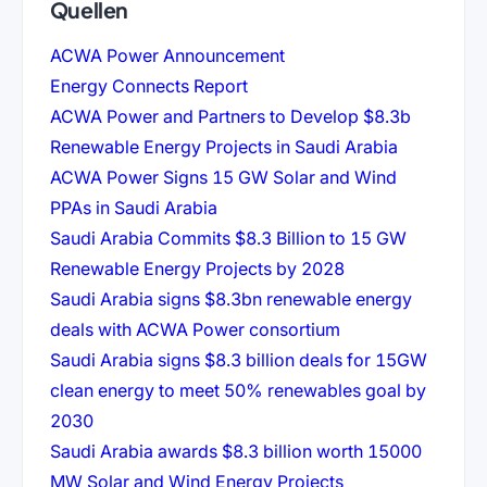
Quellen
(öffnet in neuem Tab)
ACWA Power Announcement
(öffnet in neuem Tab)
Energy Connects Report
ACWA Power and Partners to Develop $8.3b
(öffnet in
Renewable Energy Projects in Saudi Arabia
ACWA Power Signs 15 GW Solar and Wind
(öffnet in neuem Tab)
PPAs in Saudi Arabia
Saudi Arabia Commits $8.3 Billion to 15 GW
(öffnet in neuem 
Renewable Energy Projects by 2028
Saudi Arabia signs $8.3bn renewable energy
(öffnet in neuem 
deals with ACWA Power consortium
Saudi Arabia signs $8.3 billion deals for 15GW
clean energy to meet 50% renewables goal by
(öffnet in neuem Tab)
2030
Saudi Arabia awards $8.3 billion worth 15000
(öffnet in neuem 
MW Solar and Wind Energy Projects