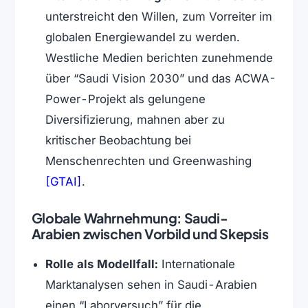
unterstreicht den Willen, zum Vorreiter im
globalen Energiewandel zu werden.
Westliche Medien berichten zunehmende
über “Saudi Vision 2030” und das ACWA-
Power-Projekt als gelungene
Diversifizierung, mahnen aber zu
kritischer Beobachtung bei
Menschenrechten und Greenwashing
(öffnet in neuem Tab)
[GTAI]
.
Globale Wahrnehmung: Saudi-
Arabien zwischen Vorbild und Skepsis
Rolle als Modellfall:
Internationale
Marktanalysen sehen in Saudi-Arabien
einen “Laborversuch” für die