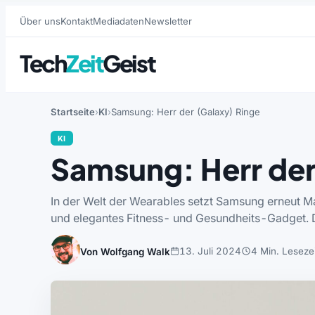
Über uns
Kontakt
Mediadaten
Newsletter
Tech
Zeit
Geist
Startseite
KI
Samsung: Herr der (Galaxy) Ringe
KI
Samsung: Herr der
In der Welt der Wearables setzt Samsung erneut Maß
und elegantes Fitness- und Gesundheits-Gadget. 
13. Juli 2024
4 Min. Lesezei
Von Wolfgang Walk