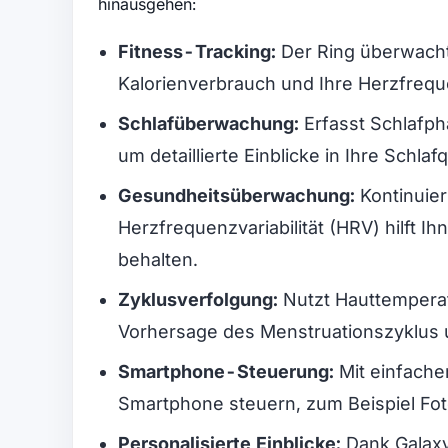
hinausgehen:
Fitness-Tracking:
Der Ring überwacht I
Kalorienverbrauch und Ihre Herzfreq
Schlafüberwachung:
Erfasst Schlafp
um detaillierte Einblicke in Ihre Schlafq
Gesundheitsüberwachung:
Kontinuie
Herzfrequenzvariabilität (HRV) hilft I
behalten.
Zyklusverfolgung:
Nutzt Hauttempera
Vorhersage des Menstruationszyklus 
Smartphone-Steuerung:
Mit einfache
Smartphone steuern, zum Beispiel Fo
Personalisierte Einblicke:
Dank Galaxy 