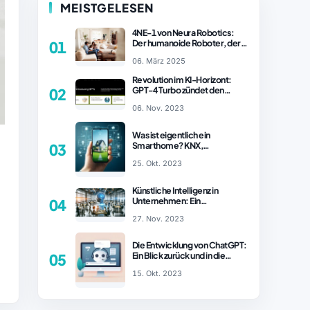
MEISTGELESEN
4NE-1 von Neura Robotics:
Der humanoide Roboter, der
01
2025 Ihren Haushalt
06. März 2025
revolutionieren könnte
Revolution im KI-Horizont:
GPT-4 Turbo zündet den
02
Turboantrieb für Innovationen
06. Nov. 2023
– ChatGPT Revolution!
Was ist eigentlich ein
Smarthome? KNX,
03
Homematic IP und Zigbee im
25. Okt. 2023
Vergleich
Künstliche Intelligenz in
Unternehmen: Ein
04
wachsender Trend
27. Nov. 2023
Die Entwicklung von ChatGPT:
Ein Blick zurück und in die
05
Zukunft (Teil 1)
15. Okt. 2023