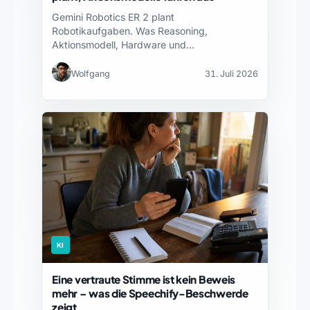
Gemini Robotics ER 2 plant
Robotikaufgaben. Was Reasoning,
Aktionsmodell, Hardware und
Sicherheitsnachweise jeweils leisten – und…
Wolfgang
31. Juli 2026
KI
Eine vertraute Stimme ist kein Beweis
mehr – was die Speechify-Beschwerde
zeigt